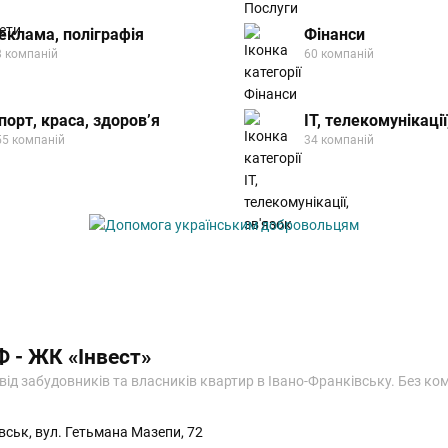
еклама, поліграфія
Фінанси
8 компаній
60 компаній
порт, краса, здоров’я
IT, телекомунікації
55 компаній
34 компаній
Ф - ЖК «Інвест»
ід забудовників та власників квартир в Івано-Франківську. Без ком
вськ, вул. Гетьмана Мазепи, 72