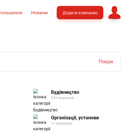
голошення
Новини
Додати компанію
Пошук
Будівництво
559 компаній
Організації, установи
71 компаній