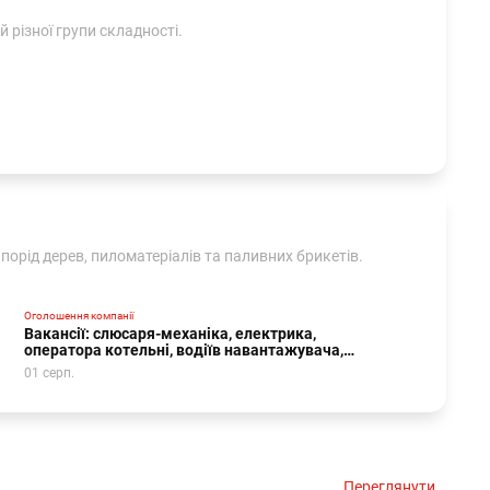
 різної групи складності.
орід дерев, пиломатеріалів та паливних брикетів.
Оголошення компанії
Вакансії: слюсаря-механіка, електрика,
оператора котельні, водіїв навантажувача,
робітників.
01 серп.
Переглянути