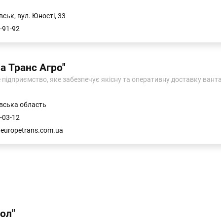
ськ, вул. Юності, 33
-91-92
а Транс Агро"
підприємство, яке забезпечує якісну та оперативну доставку вантаж
вська область
-03-12
europetrans.com.ua
ол"