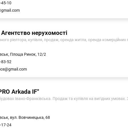
-45-10
@gmail.com
Агентство нерухомості
ного ріелтора, купівля, продаж, оренда житла, оренда комерційних
вськ, Площа Ринок, 12/2
-83-52
fice@gmail.com
PRO Arkada IF"
удовах Івано-Франківська. Продаж та купівля на вигідних умовах. З
вськ, вул. Вовчинецька, 68
-17-24