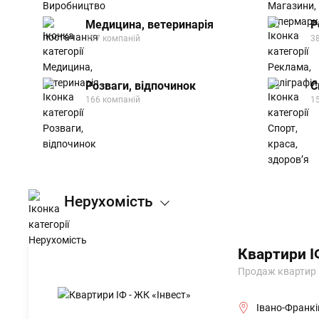
Медицина, ветеринарія
Р
197 компаній
3
Розваги, відпочинок
С
166 компаній
1
Нерухомість
Квартири І
Продаж квартир в
Івано-Франкі