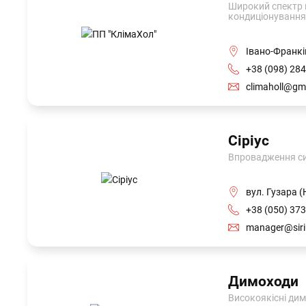
Широкий спектр к
кондиціонування
Івано-Франкі
+38 (098) 284
climaholl@gm
Сіріус
Впровадження си
вул. Гузара 
+38 (050) 373
manager@siriu
Димоходи
Високоякісні дим