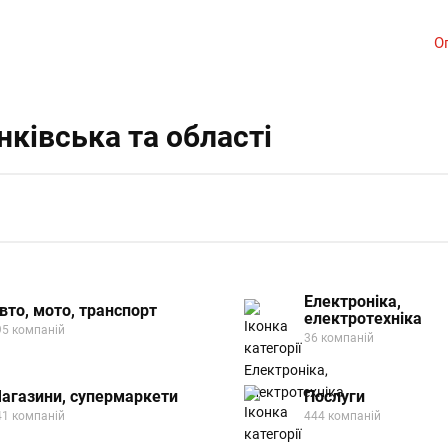
О
ківська та області
Електроніка,
вто, мото, транспорт
електротехніка
95 компаній
36 компаній
агазини, супермаркети
Послуги
41 компаній
444 компаній