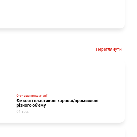
Переглянути
Оголошення компанії
Ємкості пластикові харчові/промислові
різного обʼєму
01 тра.