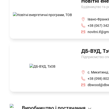
Новітні ен
Будівництво та ре
Івано-Франків
+38 (067) 342
novitni.if@gm
ДБ-ВУД, Т
Підприємство спе
с. Микитинці,
+38 (098) 802
dbwood@dbw
Виробництво і постачання