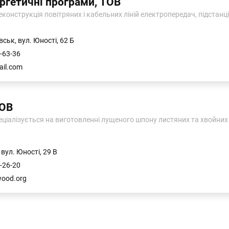
ергетичні програми, ТОВ
конструкція повітряних і кабельних ліній електропередач, підстанцій
ськ, вул. Юності, 62 Б
-63-36
ail.com
зОВ
ціалізується на виготовленні лущеного шпону листяних та хвойних п
 вул. Юності, 29 В
-26-20
ood.org