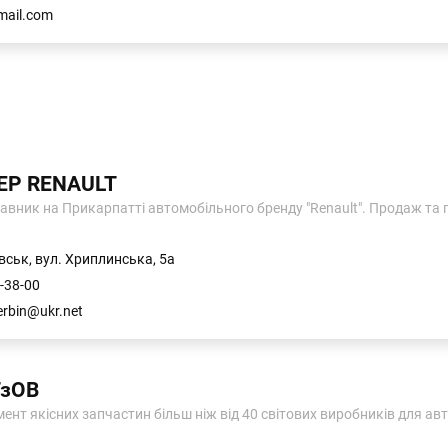
mail.com
ЛЕР RENAULT
авник на Прикарпатті автомобільного бренду "Renault". Продаж та
вськ, вул. Хриплинська, 5а
-38-00
erbin@ukr.net
ТзОВ
нт якісних запчастин більш ніж від 40 світових виробників для авто