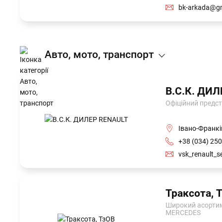
bk-arkada@g
Авто, мото, транспорт
В.С.К. ДИ
Офіційний предст
Івано-Франкі
+38 (034) 250
vsk_renault_s
Траксота, 
Широкий асортиме
MERCEDES