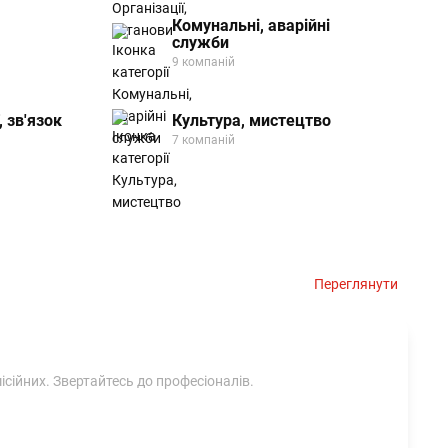
Комунальні, аварійні
служби
9 компаній
, зв'язок
Культура, мистецтво
7 компаній
Переглянути
ісійних. Звертайтесь до професіоналів.