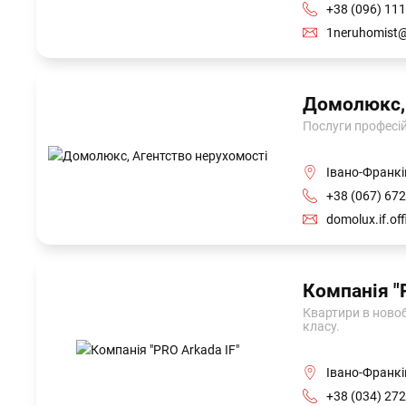
+38 (096) 111
1neruhomist
Домолюкс, 
Послуги професій
Івано-Франкі
+38 (067) 672
domolux.if.of
Компанія "
Квартири в новоб
класу.
Івано-Франкі
+38 (034) 272