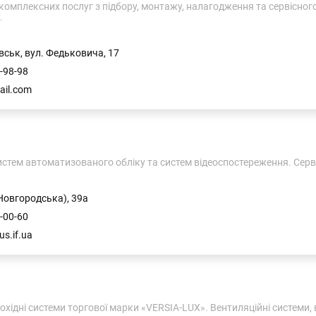
омплексних послуг з підбору, монтажу, налагодження та сервісног
.
вськ, вул. Федьковича, 17
-98-98
ail.com
стем автоматизованого обліку та систем відеоспостереження. Серв
(Новгородська), 39а
-00-60
s.if.ua
охідні системи торгової марки «VERSIA-LUX». Вентиляційні системи, 