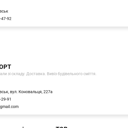
вськ
-47-92
ОРТ
али зі складу. Доставка. Вивіз будівельного сміття.
вськ, вул. Коновальця, 227а
-29-91
gmail.com