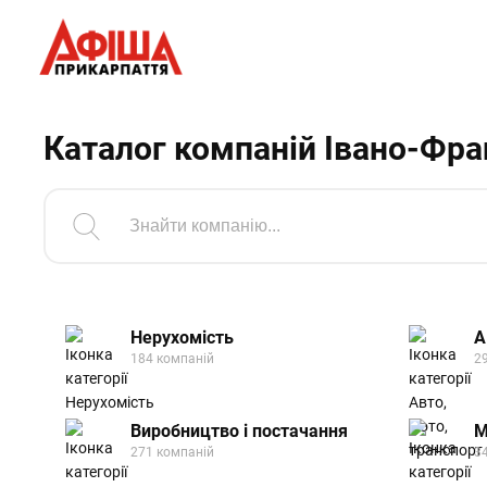
Каталог компаній Івано-Фран
Нерухомість
А
184 компаній
2
Виробництво і постачання
М
271 компаній
3