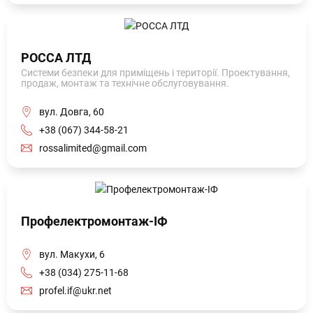
РОССА ЛТД
Системи безпеки для приміщень і території. Проектування,
продаж, монтаж та технічне обслуговування.
вул. Довга, 60
+38 (067) 344-58-21
rossalimited@gmail.com
Профелектромонтаж-ІФ
вул. Макухи, 6
+38 (034) 275-11-68
profel.if@ukr.net