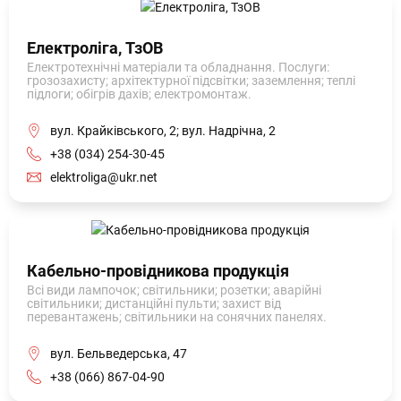
Електроліга, ТзОВ
Електротехнічні матеріали та обладнання. Послуги:
грозозахисту; архітектурної підсвітки; заземлення; теплі
підлоги; обігрів дахів; електромонтаж.
вул. Крайківського, 2; вул. Надрічна, 2
+38 (034) 254-30-45
elektroliga@ukr.net
Кабельно-провідникова продукція
Всі види лампочок; світильники; розетки; аварійні
світильники; дистанційні пульти; захист від
перевантажень; світильники на сонячних панелях.
вул. Бельведерська, 47
+38 (066) 867-04-90