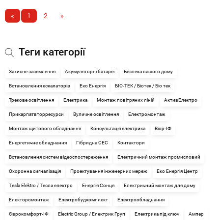
«
1
2
»
Теги категорії
Захисне заземлення
Акумуляторні батареї
Безпека вашого дому
Встановлення ескалаторів
Еко Енергія
БІО-ТЕК / Біотек / Біо тек
Трекове освітлення
Електрика
Монтаж повітряних ліній
АктивЕлектро
Прикарпатвторресурси
Вуличне освітлення
Електромонтаж
Монтаж щитового обладнання
Консультація електрика
Віор-ІФ
Енергетичне обладнання
Гібридна СЕС
Контактори
Встановлення систем відеоспостереження
Електричний монтаж промисловий
Охоронна сигналізація
Проектування інженерних мереж
Еко Енергія Центр
Tesla Elektro / Тесла електро
Енергія Сонця
Електричний монтаж для дому
Електоромонтаж
Електробудкомплект
Електрообладнання
Єврокомфорт-ІФ
Electric Group / Електрик Груп
Електрика під ключ
Ампер