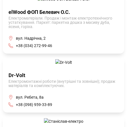
elWood ФОП Белевич О.С.
Електроматеріали. Продаж і монтаж електротехнічного
устаткування. Паркет: паркетна дошка з масиву дуба,
ясеня, горіха.
вул. Надрічна, 2
+38 (034) 272-99-46
Dr-Volt
Електромонтажні роботи (внутрішні та зовнішні); продаж
матеріалів та комплектуючих.
вул. Ребета, 8а
+38 (098) 959-33-89