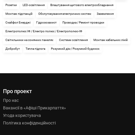
Розетки
LED-освітлення
Влаштування щитового електрообладнання
Монтаж підстанцій
Обслуговування електричних систем
Заземлення
Скайфол Енерджі
Гідрозозахист
Проводка / Ремонт проводки
Електрополюс ІФ / Електро полюс / Електрополюс-ІФ
Світильники на сонячних панелях
Системи освітлення
Монтаж кабельних ліній
Добробут
Тепла підлога
Розумний дім / Розумний будинок
Про проект
Про нас
Вакансії в «Афіші Прикарпаття»
Угода користувача
Політика конфіденційності