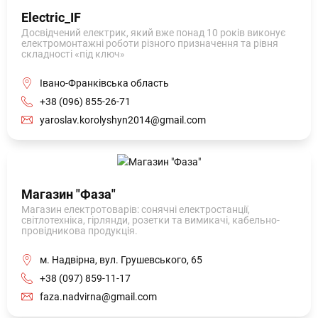
Electric_IF
Досвідчений електрик, який вже понад 10 років виконує
електромонтажні роботи різного призначення та рівня
складності «під ключ»
Івано-Франківська область
+38 (096) 855-26-71
yaroslav.korolyshyn2014@gmail.com
Магазин "Фаза"
Магазин електротоварів: сонячні електростанції,
світлотехніка, гірлянди, розетки та вимикачі, кабельно-
провідникова продукція.
м. Надвірна, вул. Грушевського, 65
+38 (097) 859-11-17
faza.nadvirna@gmail.com