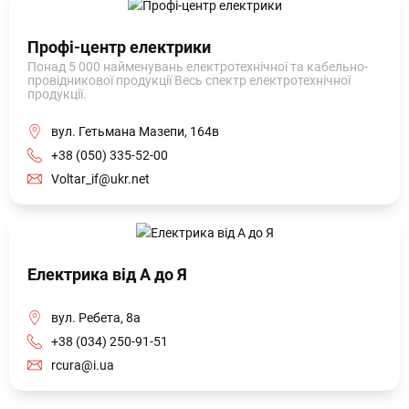
Профі-центр електрики
Понад 5 000 найменувань електротехнічної та кабельно-
провідникової продукції Весь спектр електротехнічної
продукції.
вул. Гетьмана Мазепи, 164в
+38 (050) 335-52-00
Voltar_if@ukr.net
Електрика від А до Я
вул. Ребета, 8а
+38 (034) 250-91-51
rcura@i.ua