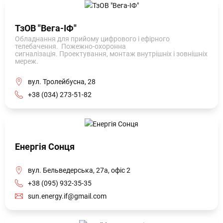
ТзОВ "Вега-ІФ"
Обладнання для прийому цифрового і ефірного
телебачення. Пожежно-охоронна
сигналізація. Проектування, монтаж внутрішніх і зовнішніх
мереж.
вул. Тролейбусна, 28
+38 (034) 273-51-82
Енергія Сонця
вул. Бельведерська, 27а, офіс 2
+38 (095) 932-35-35
sun.energy.if@gmail.com