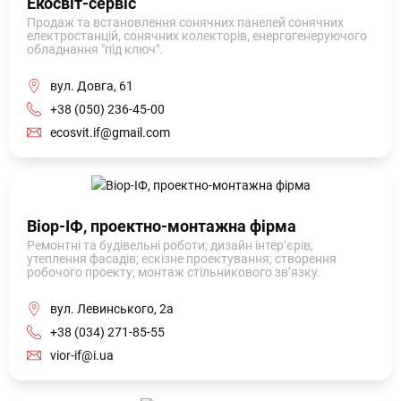
Екосвіт-сервіс
Продаж та встановлення сонячних панелей сонячних
електростанцій, сонячних колекторів, енергогенеруючого
обладнання "під ключ".
вул. Довга, 61
+38 (050) 236-45-00
ecosvit.if@gmail.com
Віор-ІФ, проектно-монтажна фірма
Ремонтні та будівельні роботи; дизайн інтер’єрів;
утеплення фасадів; ескізне проектування; створення
робочого проекту; монтаж стільникового зв’язку.
вул. Левинського, 2а
+38 (034) 271-85-55
vior-if@i.ua