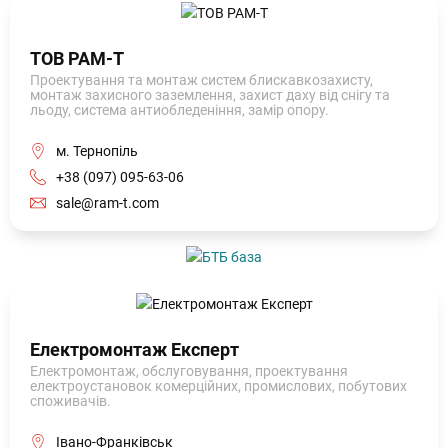
ТОВ РАМ-Т
Проектування та монтаж систем блискавкозахисту,
монтаж захисного заземлення, захист даху від снігу та
льоду, система антиобледеніння, замір опору.
м. Тернопіль
+38 (097) 095-63-06
sale@ram-t.com
Електромонтаж Експерт
Електромонтаж, обслуговування, проектування
електроустановок комерційних, промислових, побутових
споживачів.
Івано-Франківськ