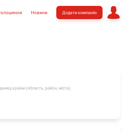
голошення
Новини
Додати компанію
иниці країни (область, район, міста).