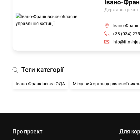
Івано-Фран
Державна реєстра
Івано-Франкі
+38 (034) 275
info@if.minju
Теги категорії
Івано-Франківська ОДА
Місцевий орган державної вико
Про проект
Для кор