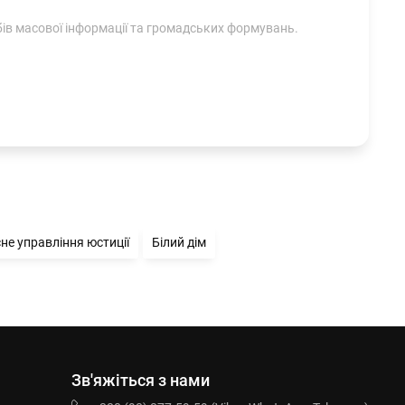
ів масової інформації та громадських формувань.
не управління юстиції
Білий дім
Зв'яжіться з нами