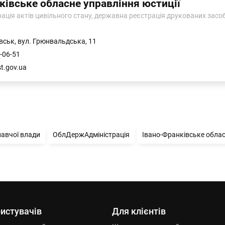
ківське обласне управління юстиції
ція актів цивільного стану, державна реєстрація друкованих засоб
вськ, вул. Грюнвальдська, 11
-06-51
st.gov.ua
навчої влади
ОблДержАдміністрація
Івано-Франківське облас
истувачів
Для клієнтів