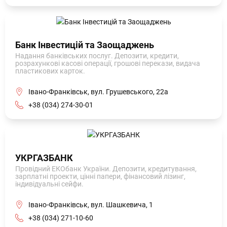
Банк Інвестицій та Заощаджень
Надання банківських послуг. Депозити, кредити,
розрахункові касові операції, грошові перекази, видача
пластикових карток.
Івано-Франківськ, вул. Грушевського, 22а
+38 (034) 274-30-01
УКРГАЗБАНК
Провідний ЕКОбанк України. Депозити, кредитування,
зарплатні проекти, цінні папери, фінансовий лізинг,
індивідуальні сейфи.
Івано-Франківськ, вул. Шашкевича, 1
+38 (034) 271-10-60