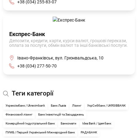
+38 (034) 255-83-07
Експрес-Банк
Депозити, кредити, карти, курси валют, грошові перекази,
оплата за послуги, обмін валют та інші банківські послуги.
Івано-Франківськ, вул. Грюнвальдська, 10
+38 (034) 277-50-70
Теги категорії
Укрексімбанк / Ukreximbank
Банк Львів
Лізинг
УкрСиббанк / UKRSIBBANK
Фінансовий лізинг
Банк Інвестицій та Заощаджень
Комерційний Індустріальний Банк
Банкомати
Idea Bank / Ідея банк
ПУМБ / Перший Український Міжнародний Банк
РАДАБАНК