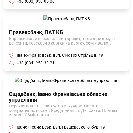
+38 (080) 050-05-00
Правексбанк, ПАТ КБ
Європейський персональний кредит, іпотечний кредит,
депозити, перекази з картки на картку, обмін валют.
Івано-Франківськ, вул. Січових Стрільців, 48
+38 (034) 258-33-21
Ощадбанк, Івано-Франківське обласне
управління
Переказ коштів. Платежі по рахунках. Оплата
комунальних послуг. Кредитування. Депозити. Платіжні
картки. Обмін валют.
Івано-Франківськ, вул. Грушевського, буд. 19