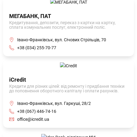
МЕГАБАНК, ПАТ
Кредитування, депозити, переказ з картки на картку,
сплата комунальних послуг, електронний поліс.
Івано-Франківськ, вул. Січових Стрільців, 70
+38 (034) 255-70-77
iСredit
Кредити для різних цілей: від ремонту і придбання техніки
до поповнення оборотного капіталу і оплати рахунків.
Івано-Франківськ, вул. Гаркуші, 28/2
+38 (067) 446-74-16
office@icredit.ua