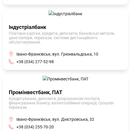
Індустріалбанк
Платіжні картки, кредити, депозити, банківські метали,
цінні папери, перекази, системи дистанційного
обслуговування.
Івано-Франківськ, вул. Грюнвальдська, 10
+38 (034) 277-52-98
Промінвестбанк, ПАТ
Кредитування, депозити, розрахункові послуги,
фінансування бізнесу, валютообмінні операції, грошові
перекази.
Івано-Франківськ, вул. Дністровська, 32
+38 (034) 255-70-20