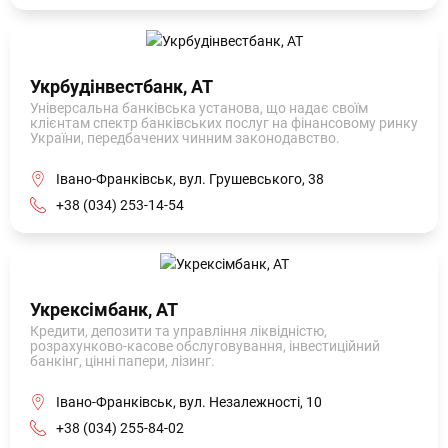
Укрбудінвестбанк, АТ
Універсальна банківська установа, що надає своїм
клієнтам спектр банківських послуг на фінансовому ринку
України, передбачених чинним законодавство.
Івано-Франківськ, вул. Грушевського, 38
+38 (034) 253-14-54
Укрексімбанк, АТ
Кредити, депозити та управління ліквідністю,
розрахунково-касове обслуговування, інвестиційний
банкінг, цінні папери, лізинг.
Івано-Франківськ, вул. Незалежності, 10
+38 (034) 255-84-02