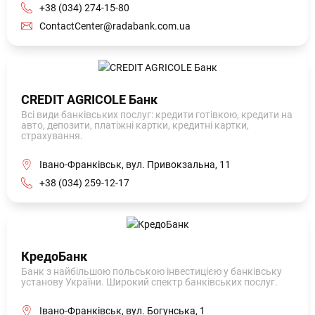
+38 (034) 274-15-80
ContactCenter@radabank.com.ua
CREDIT AGRICOLE Банк
Всі види банківських послуг: кредити готівкою, кредити на
авто, депозити, платіжні картки, кредитні картки,
страхування.
Івано-Франківськ, вул. Привокзальна, 11
+38 (034) 259-12-17
КредоБанк
Банк з найбільшою польською інвестицією у банківську
установу України. Широкий спектр банківських послуг.
Івано-Франківськ, вул. Богунська, 1