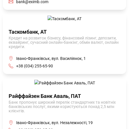
bank@eximb.com
Таскомбанк, АТ
Кредит на розвиток бізнесу, фінансовий лізинг, депозити,
еквайринг, сучасний онлайн-банкінг, обмін валют, онлайн
кредити.
Івано-Франківськ, вул. Василіянок, 1
+38 (034) 255-65-90
Райффайзен Банк Аваль, ПАТ
Банк пропонує широкий перелік стандартних та новітніх
банківських послуг, якими користуються понад 2,5 млн
клієнтів.
Івано-Франківськ, вул. Незалежності, 19