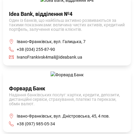
Idea Bank, відділення №4
Один із банків, що найбільш активно розвиваються за
такими показниками: величина чистих активів, кредитний
портфель, залучення коштів клієнтів.
Івано-Франківськ, вул. Галицька, 7
+38 (034) 255-87-90
IvanoFrankivsk4mail@ideabank.ua
Форвард Банк
Надання банківських послуг: картки, кредити, депозити,
дистанційні сервіси, страхування, платежі та перекази,
обмін валют.
Івано-Франківськ, вул. Дністровська, 45, 4 пов.
+38 (097) 985-05-34