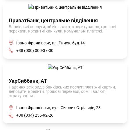
ПриватБанк, центральне відділення
Банківські послуги, обмін валют, кредитування, грошові
перекази, кредитні канікули, комунальні платежі.
Івано-Франківськ, пл. Ринок, буд.14
+38 (000) 000-37-00
УкрСиббанк, АТ
Надання всіх видів банківських послуг: платіжні картки,
депозити, кредити, грошові перекази, обмін валют,
страхування.
Івано-Франківськ, вул. Січових Стрільців, 23
+38 (034) 255-92-26