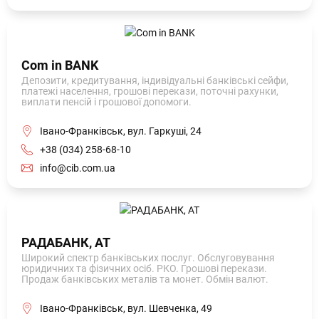
Com in BANK
Депозити, кредитування, індивідуальні банківські сейфи,
платежі населення, грошові перекази, поточні рахунки,
виплати пенсій і грошової допомоги.
Івано-Франківськ, вул. Гаркуші, 24
+38 (034) 258-68-10
info@cib.com.ua
РАДАБАНК, АТ
Широкий спектр банківських послуг. Обслуговування
юридичних та фізичних осіб. РКО. Грошові перекази.
Продаж банківських металів та монет. Обмін валют.
Івано-Франківськ, вул. Шевченка, 49