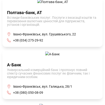
Полтава-банк, АТ
Всі види банківських послуг. Послуги з інкасації коштів та
перевезення валютних цінностей для підприємств,
установ і організацій.
Івано-Франківськ, вул. Грушевського, 22
+38 (034) 275-29-92
А-Банк
Універсальний комерційний банк і пропонує повний
спектр сучасних фінансових послуг як фізичним, так і
юридичним особам.
Івано-Франківськ, вул. Галицька, 28/1
+38 (080) 050-08-09