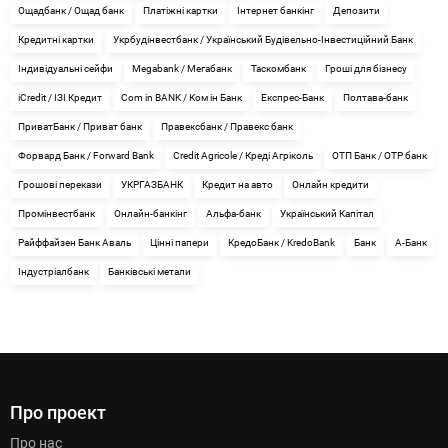
Ощадбанк / Ощад банк
Платіжні картки
Інтернет банкінг
Депозити
Кредитні картки
Укрбудінвестбанк / Український Будівельно-Інвестиційний Банк
Індивідуальні сейфи
Megabank / Мегабанк
Таскомбанк
Гроші для бізнесу
iСredit / ІЗІ Кредит
Com in BANK / Ком ін Банк
Експрес-Банк
Полтава-банк
ПриватБанк / Приват банк
Правексбанк / Правекс банк
Форвард Банк / Forward Bank
Credit Agricole / Креді Агріколь
ОТП Банк / OTP банк
Грошові перекази
УКРГАЗБАНК
Кредит на авто
Онлайн кредити
Промінвестбанк
Онлайн-банкінг
Альфа-банк
Український Капітал
Райффайзен Банк Аваль
Цінні папери
КредоБанк / KredoBank
Банк
А-Банк
Індустріалбанк
Банківські метали
Про проект
Про нас