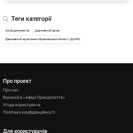
Теги категорії
Архів документів
Державний архів
Державний архів Івано-Франківської об­ласті / ДАІФО
Про проект
Про нас
Вакансії в «Афіші Прикарпаття»
Угода користувача
Політика конфіденційності
Для користувачів