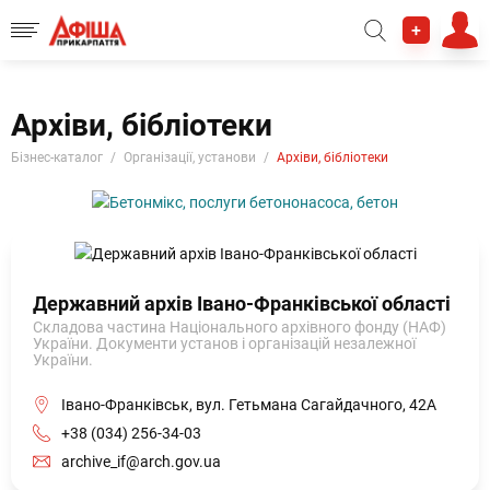
+
Архіви, бібліотеки
Бізнес-каталог
Організації, установи
Архіви, бібліотеки
Державний архів Івано-Франківської області
Складова частина Національного архівного фонду (НАФ)
України. Документи установ і організацій незалежної
України.
Івано-Франківськ, вул. Гетьмана Сагайдачного, 42А
+38 (034) 256-34-03
archive_if@arch.gov.ua