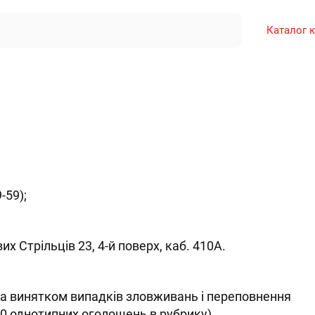
Каталог 
-59);
;
их Стрільців 23, 4-й поверх, каб. 410А.
за винятком випадків зловживань і переповнення
10 однотипних оголошень в рубрику).