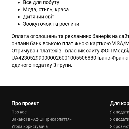
Все для побуту
Мода, стиль, краса
Дитячий світ
Зоокуточок та рослини
Оплата оголошень та рекламних банерів на сайті
онлайн банківською платіжною карткою VISA/Ma
Отримувач платежів - власник сайту ФОП Медві
UA423052990000026001005506880 Івано-Франкі
єдиного податку 3 групи.
Про проект
Для кор
Про нас
Як подат
Вакансії в «Афіші Прикарпаття»
Як додат
Угода користувача
Як розміс