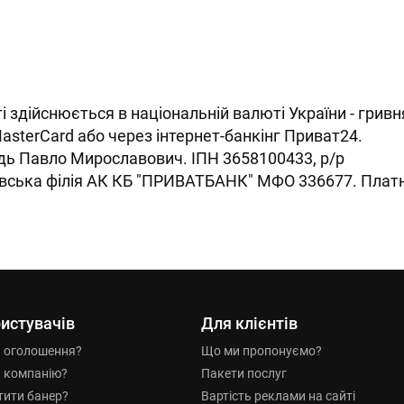
 здійснюється в національній валюті України - гривня
sterCard або через інтернет-банкінг Приват24.
дь Павло Мирославович. ІПН 3658100433, р/р
вська філія АК КБ "ПРИВАТБАНК" МФО 336677. Плат
истувачів
Для клієнтів
и оголошення?
Що ми пропонуємо?
и компанію?
Пакети послуг
тити банер?
Вартість реклами на сайті