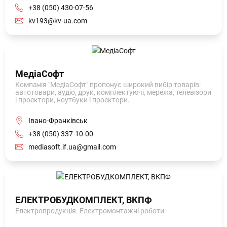
+38 (050) 430-07-56
kv193@kv-ua.com
МедіаСофт
Компанія "МедіаСофт" пропонує широкий вибір товарів:
автотовари, аудіо, друк, комплектуючі, мережа, телевізори
і проектори, ноутбуки і проектори.
Івано-Франківськ
+38 (050) 337-10-00
mediasoft.if.ua@gmail.com
ЕЛЕКТРОБУДКОМПЛЕКТ, ВКПФ
Електропродукція. Електромонтажні роботи.