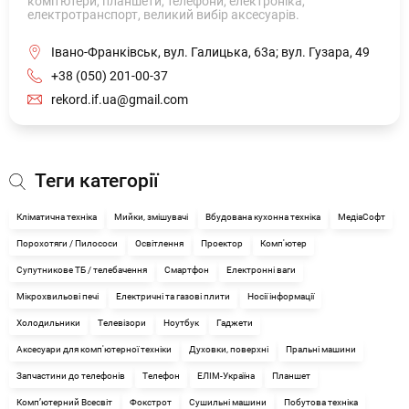
комп'ютери, планшети, телефони, електроніка,
електротранспорт, великий вибір аксесуарів.
Івано-Франківськ, вул. Галицька, 63а; вул. Гузара, 49
+38 (050) 201-00-37
rekord.if.ua@gmail.com
Теги категорії
Кліматична техніка
Мийки, змішувачі
Вбудована кухонна техніка
МедіаСофт
Порохотяги / Пилососи
Освітлення
Проектор
Комп'ютер
Супутникове ТБ / телебачення
Смартфон
Електронні ваги
Мікрохвильові печі
Електричні та газові плити
Носії інформації
Холодильники
Телевізори
Ноутбук
Гаджети
Аксесуари для комп'ютерної техніки
Духовки, поверхні
Пральні машини
Запчастини до телефонів
Телефон
ЕЛІМ-Україна
Планшет
Комп’ютерний Всесвіт
Фокстрот
Сушильні машини
Побутова техніка