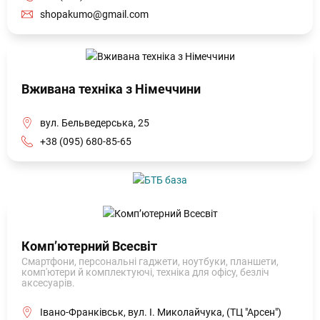
shopakumo@gmail.com
Вживана техніка з Німеччини
вул. Бельведерська, 25
+38 (095) 680-85-65
Комп’ютерний Всесвіт
Смартфони, персональні гаджети, ноутбуки, планшети,
комп'ютери й комплектуючі, техніка для офісу, безліч
аксесуарів.
Івано-Франківськ, вул. І. Миколайчука, (ТЦ "Арсен")