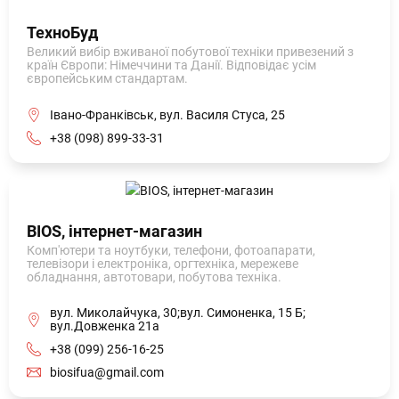
ТехноБуд
Великий вибір вживаної побутової техніки привезений з
країн Європи: Німеччини та Данії. Відповідає усім
європейським стандартам.
Івано-Франківськ, вул. Василя Стуса, 25
+38 (098) 899-33-31
BIOS, інтернет-магазин
Комп'ютери та ноутбуки, телефони, фотоапарати,
телевізори і електроніка, оргтехніка, мережеве
обладнання, автотовари, побутова техніка.
вул. Миколайчука, 30;вул. Симоненка, 15 Б;
вул.Довженка 21а
+38 (099) 256-16-25
biosifua@gmail.com