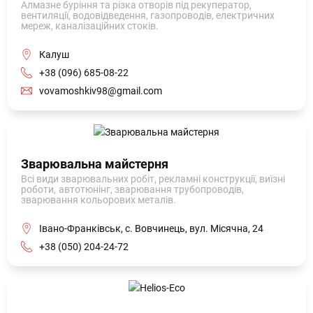
Алмазне буріння та різка отворів під рекуператор,
вентиляції, водовідведення, газопроводів, електричних
мереж, каналізаційних стоків.
Калуш
+38 (096) 685-08-22
vovamoshkiv98@gmail.com
Зварювальна майстерня
Всі види зварювальних робіт, рекламні конструкції, виїзні
роботи, автотюнінг, зварювання трубопроводів,
зварювання кольорових металів.
Івано-Франківськ, с. Вовчинець, вул. Місячна, 24
+38 (050) 204-24-72