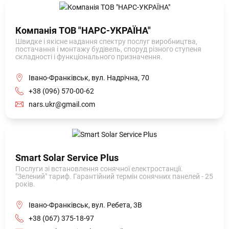
Компанія ТОВ "НАРС-УКРАЇНА"
Швидке і якісне надання спектру послуг виробництва,
постачання і монтажу будівель, споруд різного ступеня
складності і функціонального призначення.
Івано-Франківськ, вул. Надрічна, 70
+38 (096) 570-00-62
nars.ukr@gmail.com
Smart Solar Service Plus
Послуги зі встановлення сонячної електростанції.
"Зелений" тариф. Гарантійний термін сонячних панелей - 25
років.
Івано-Франківськ, вул. Ребета, 3В
+38 (067) 375-18-97