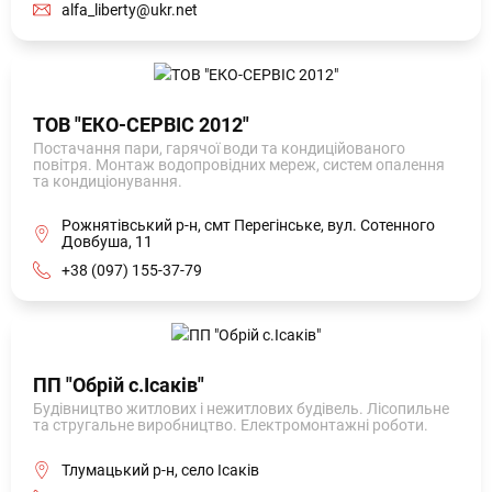
alfa_liberty@ukr.net
ТОВ "ЕКО-СЕРВІС 2012"
Постачання пари, гарячої води та кондиційованого
повітря. Монтаж водопровідних мереж, систем опалення
та кондиціонування.
Рожнятівський р-н, смт Перегінське, вул. Сотенного
Довбуша, 11
+38 (097) 155-37-79
ПП "Обрій с.Ісаків"
Будівництво житлових і нежитлових будівель. Лісопильне
та стругальне виробництво. Електромонтажні роботи.
Тлумацький р-н, село Ісаків