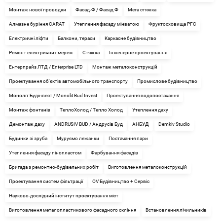
Монтаж нової проводки
Фасад-Ф / Фасад Ф
Мега стяжка
Алмазне буріння CARAT
Утеплення фасаду мінватою
Фруктосховища РГС
Електричні ліфти
Балкони, тераси
Каркасне будівництво
Ремонт електричних мереж
Стяжка
Інженерне проектування
Ентерпрайз ЛТД / Enterprise LTD
Монтаж металоконструкцій
Проектування об'єктів автомобільного транспорту
Промислове будівництво
Моноліт Будінвест / Monolit Bud Invest
Проектування водопостачання
Монтаж фонтанів
ТеплоХолод / Тепло Холод
Утеплення даху
Демонтаж даху
ANDRUSIV BUD / Андрусів Буд
АНБУД
Demkiv Studio
Будинки зі зруба
Муруємо лежанки
Постачання пари
Утеплення фасаду пінопластом
Фарбування фасадів
Бригада з ремонтно-будівельних робіт
Виготовлення металоконструкцій
Проектування систем фільтрації
OV Будівництво + Сервіс
Науково-дослідний інститут проектування міст
Виготовлення металопластикового фасадного скління
Встановлення лічильників