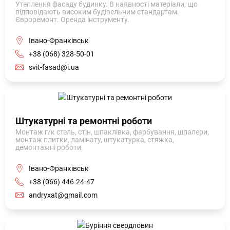
Утеплення фасаду будинку. В наявності матеріали, що
відповідають високим будівельним стандартам.
Євроремонт. Оренда інструменту.
Івано-Франківськ
+38 (068) 328-50-01
svit-fasad@i.ua
Штукатурні та ремонтні роботи
Монтаж г/к стель, стін, шпаклівка, фарбування, шпалери,
монтаж плитки, ламінату, штукатурка, стяжка,
демонтажні роботи.
Івано-Франківськ
+38 (066) 446-24-47
andryxat@gmail.com