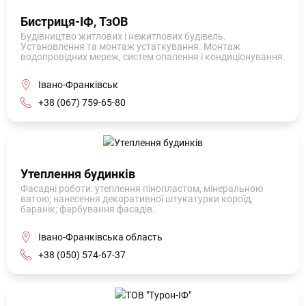
Бистриця-ІФ, ТзОВ
Будівництво житлових і нежитлових будівель.
Установлення та монтаж устаткування. Монтаж
водопровідних мереж, систем опалення і кондиціонування.
Івано-Франківськ
+38 (067) 759-65-80
Утеплення будинків
Фасадні роботи: утеплення пінопластом, мінеральною
ватою; нанесення декоративної штукатурки короїд,
баранік; фарбування фасадів.
Івано-Франківська область
+38 (050) 574-67-37