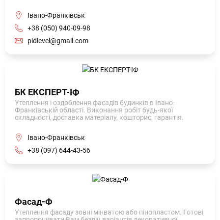
Івано-Франківськ
+38 (050) 940-09-98
pidlevel@gmail.com
БК ЕКСПЕРТ-ІФ
Утеплення і оздоблення фасадів будинків в Івано-
Франківській області. Виконання робіт будь-якої
складності, доставка матеріалу, кошторис, гарантія.
Івано-Франківськ
+38 (097) 644-43-56
Фасад-Ф
Утеплення фасаду зовні мінватою або пінопластом. Готові
запропонувати Вам безліч варіантів декоративної