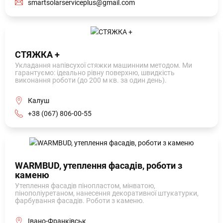
smartsolarserviceplus@gmail.com
СТЯЖКА +
Укладання напівсухої стяжки машинним методом. Ми
гарантуємо: ідеально рівну поверхню, швидкість
виконання роботи (до 200 м кв. за один день).
Калуш
+38 (067) 806-00-55
WARMBUD, утеплення фасадів, роботи з
каменю
Утеплення фасадів пінопластом, мінватою,
пінополіуретаном, нанесення декоративної штукатурки,
фарбування фасадів. Роботи з каменю.
Івано-Франківськ