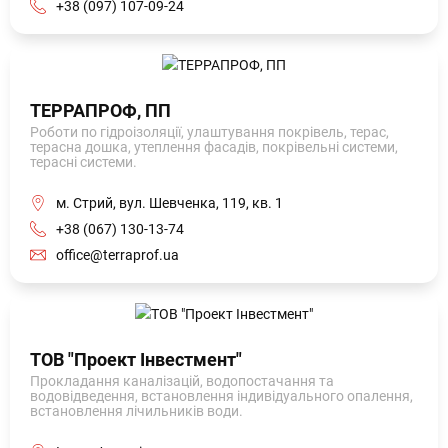
+38 (097) 107-09-24
ТЕРРАПРОФ, ПП
Роботи по гідроізоляції, улаштування покрівель, терас,
терасна дошка, утеплення фасадів, покрівельні системи,
терасні системи.
м. Стрий, вул. Шевченка, 119, кв. 1
+38 (067) 130-13-74
office@terraprof.ua
ТОВ "Проект Інвестмент"
Прокладання каналізацій, водопостачання та
водовідведення, встановлення індивідуального опалення,
встановлення лічильників води.