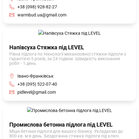
+38 (098) 928-82-27
warmbud.ua@gmail.com
Напівсуха Стяжка під LEVEL
Рівна підлога по технології механізовної стяжки підлоги з
гарантією 5 років, за 24 години. Швидкість виконання
робіт - 1 день.
Івано-Франківськ
+38 (095) 522-07-40
pidlevel@gmail.com
Промислова бетонна підлога під LEVEL
Міцні бетонні підлоги для вашого бізнесу. Укладаємо до
800 кв. м в день. Бездоганна стяжка підлоги під ключ.