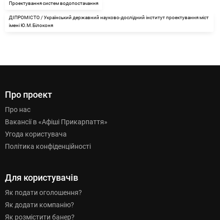
Проектування систем водопостачання
ДІПРОМІСТО / Український державний науково-дослідний інститут проектування міст
імені Ю.М.Білоконя
Про проект
Про нас
Вакансії в «Афіші Прикарпаття»
Угода користувача
Політика конфіденційності
Для користувачів
Як подати оголошення?
Як додати компанію?
Як розмістити банер?