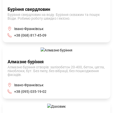
Буріння свердловин
Буріння свердловин на воду. Буріння скважин та пошук
Води. Робимо роботу швидко і якісно.
Івано-Франківськ
+38 (068) 817-45-09
Алмазне буріння
Алмазне буріння отворів: залізобетон 20-400, бетон, цегла,
піноблоки, бут. Без пилу, без вібрації, без пошкодження
фасадів.
Івано-Франківськ
+38 (095) 035-19-02