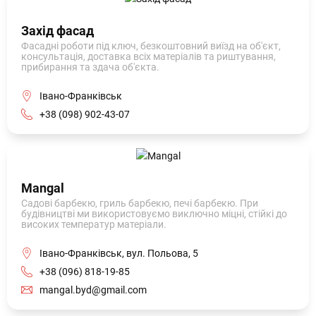
Захід фасад
Фасадні роботи під ключ, безкоштовний виїзд на об'єкт,
консультація, доставка всіх матеріалів та риштування,
прибирання та здача об'єкта.
Івано-Франківськ
+38 (098) 902-43-07
Mangal
Садові барбекю, гриль барбекю, печі барбекю. При
будівництві ми використовуємо виключно міцні, стійкі до
високих температур матеріали.
Івано-Франківськ, вул. Польова, 5
+38 (096) 818-19-85
mangal.byd@gmail.com