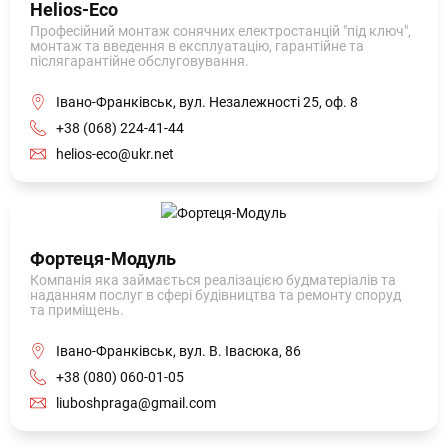
Helios-Eco
Професійний монтаж сонячних електростанцій "під ключ",
монтаж та введення в експлуатацію, гарантійне та
післягарантійне обслуговування.
Івано-Франківськ, вул. Незалежності 25, оф. 8
+38 (068) 224-41-44
helios-eco@ukr.net
Фортеця-Модуль
Компанія яка займається реалізацією будматеріалів та
наданням послуг в сфері будівництва та ремонту споруд
та приміщень.
Івано-Франківськ, вул. В. Івасюка, 86
+38 (080) 060-01-05
liuboshpraga@gmail.com