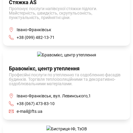
Стяжка AS
Пропонує послуги напівсухої стяжки підлоги.
Майстерність, швидкість, скрупульозність,
пунктуальність, прийнятні ціни.
Івано-Франківськ
+38 (099) 482-13-71
Бравомікс, центр утеплення
Професійні послуги по утепленню та оздобленню фасадів
будинків. Торгівля теплоізоляційними та декоративно-
оздоблювальними матеріалами.
Івано-Франківськ, вул. Левинського,1
+38 (067) 473-83-10
e-mail@fts.ua