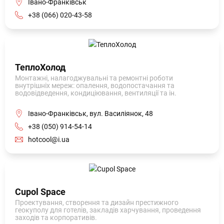
Івано-Франківськ
+38 (066) 020-43-58
ТеплоХолод
Монтажні, налагоджувальні та ремонтні роботи
внутрішніх мереж: опалення, водопостачання та
водовідведення, кондиціювання, вентиляції та ін.
Івано-Франківськ, вул. Василіянок, 48
+38 (050) 914-54-14
hotcool@i.ua
Cupol Space
Проектування, створення та дизайн престижного
геокуполу для готелів, закладів харчування, проведення
заходів та корпоративів.