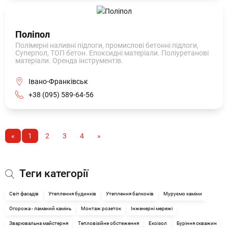
Поліпол
Полімерні наливні підлоги, промислові бетонні підлоги,
Суперпол, ТОП бетон. Епоксидні матеріали. Поліуретанові
матеріали. Оренда інструментів.
Івано-Франківськ
+38 (095) 589-64-56
«
1
2
3
4
»
Теги категорії
Світ фасадів
Утеплення будинків
Утеплення балконів
Муруємо каміни
Огорожа - ламаний камінь
Монтаж розеток
Інженерні мережі
Зварювальна майстерня
Тепловізійне обстеження
Екоізол
Буріння скважин