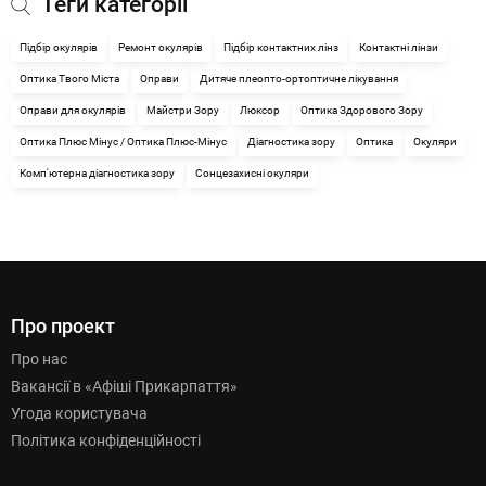
Теги категорії
Підбір окулярів
Ремонт окулярів
Підбір контактних лінз
Контактні лінзи
Оптика Твого Міста
Оправи
Дитяче плеопто-ортоптичне лікування
Оправи для окулярів
Майстри Зору
Люксор
Оптика Здорового Зору
Оптика Плюс Мінус / Оптика Плюс-Мінус
Діагностика зору
Оптика
Окуляри
Комп'ютерна діагностика зору
Сонцезахисні окуляри
Про проект
Про нас
Вакансії в «Афіші Прикарпаття»
Угода користувача
Політика конфіденційності