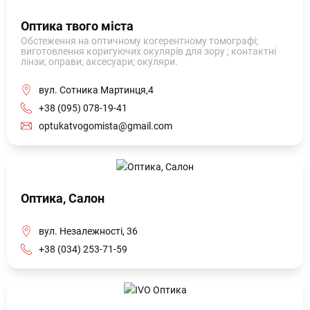
Оптика твого міста
Обстеження на оптичному когерентному томографі;
виготовлення коригуючих окулярів для зору ; контактні
лінзи; оправи; аксесуари; окуляри.
вул. Сотника Мартинця,4
+38 (095) 078-19-41
optukatvogomista@gmail.com
Оптика, Салон
вул. Незалежності, 36
+38 (034) 253-71-59