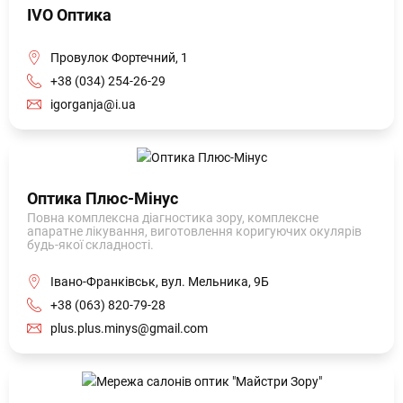
IVO Оптика
Провулок Фортечний, 1
+38 (034) 254-26-29
igorganja@i.ua
Оптика Плюс-Мінус
Повна комплексна діагностика зору, комплексне
апаратне лікування, виготовлення коригуючих окулярів
будь-якої складності.
Івано-Франківськ, вул. Мельника, 9Б
+38 (063) 820-79-28
plus.plus.minys@gmail.com