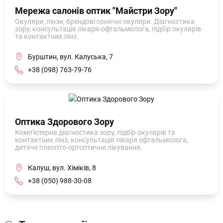
Мережа салонів оптик "Майстри Зору"
Окуляри, лінзи, брендові сонячні окуляри. Діагностика
зору, консультація лікаря-офтальмолога, підбір окулярів
та контактних лінз.
Бурштин, вул. Калуська, 7
+38 (098) 763-79-76
Оптика Здорового Зору
Комп'ютерна діагностика зору, підбір окулярів та
контактних лінз, консультація лікаря офтальмолога,
дитяче плеопто-ортоптичне лікування.
Калуш, вул. Хіміків, 8
+38 (050) 988-30-08