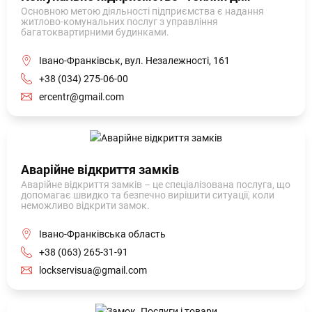
Основною метою діяльності підприємства є надання
житлово-комунальних послуг з управління
багатоквартирними будинками.
Івано-Франківськ, вул. Незалежності, 161
+38 (034) 275-06-00
ercentr@gmail.com
Аварійне відкриття замків
Аварійне відкриття замків – це спеціалізована послуга, що
допомагає швидко та безпечно вирішити ситуації, коли
неможливо відкрити замок.
Івано-Франківська область
+38 (063) 265-31-91
lockservisua@gmail.com