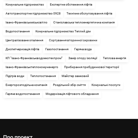
Комунальне підприємство
Експертне обстеження ліфтів
Автотранспортне підприємство 0928
Технічне обслуговування ліфтів
Івано-Франківськміськсвітло
Станіславська теплоенергетична компанія
Водопостачання
Комунальне підприємство Теплий дім
Централізоване опалення
Cортування вторинної сировини
Диспетчеризація ліфтів
Газопостачання
Гаряча вода
КП “Івано-Франківськводоекотехпром”
Замір опору ізоляції
Теплова енергія
Івано-Франківськтеплокомуненерго
Прибирання прибудинкової території
Підігрів води
Теплопостачання
Майстер замковий
Енергорозподільча компанія
Роздільний збір сміття
Комунальні послуги
Гаряче водопостачання
Модернізація ліфтового обладнання
Про проект