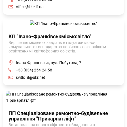
office@tke.if.ua
КП "Івано-Франківськміськсвітло"
Вирішення місцевих завдань в галузі житлово-
комунального господарства пов’язаних з зовнішнім
освітленням і світлофорних об’єктів.
Івано-Франківськ, вул. Побутова, 7
+38 (034) 254-24-58
svitlo_if@ukr.net
ПП Спеціалізоване ремонтно-будівельне
управління "Прикарпатліфт"
Встановлення нового ліфтового обладнання в