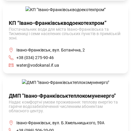
КП “Івано-Франківськводоекотехпром”
Постачальник води для міста Івано-Франківська та
Тисмениці i семи населених сільських пунктів в примiськiй
зонi.
Івано-Франківськ, вул. Ботанічна, 2
+38 (034) 275-90-46
water@vodokanal.if.ua
ДМП "Івано-Франківськтеплокомуненерго"
Надає комфортні умови проживання: теплову енергію та
гаряче водозабезпечення численним абонентам
обласного центру.
Івано-Франківськ, вул. Б.Хмельницького, 59А
+38 (099) 506-20-00