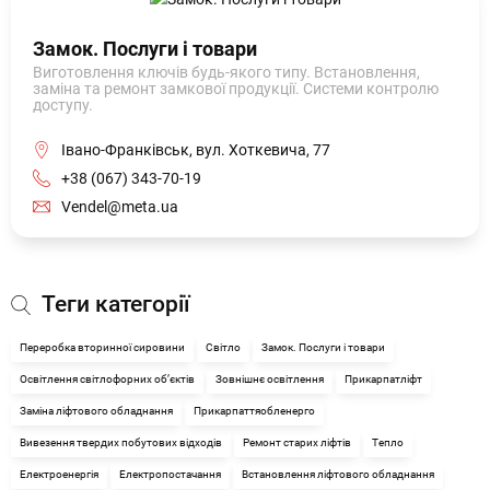
Замок. Послуги і товари
Виготовлення ключів будь-якого типу. Встановлення,
заміна та ремонт замкової продукції. Системи контролю
доступу.
Івано-Франківськ, вул. Хоткевича, 77
+38 (067) 343-70-19
Vendel@meta.ua
Теги категорії
Переробка вторинної сировини
Світло
Замок. Послуги і товари
Освітлення світлофорних об’єктів
Зовнішнє освітлення
Прикарпатліфт
Заміна ліфтового обладнання
Прикарпаттяобленерго
Вивезення твердих побутових відходів
Ремонт старих ліфтів
Тепло
Електроенергія
Електропостачання
Встановлення ліфтового обладнання