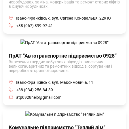
новобудовах, заміна, модернізація та ремонт старих ліфтів
в існуючих будинках.
Івано-Франківськ, вул. Євгена Коновальця, 229 Ю
+38 (067) 899-97-41
ПрАТ “Автотранспортне підприємство 0928”
Вивезення твердих побутових відходів, вивезення
великогабаритних та ремонтних відходів, сортування і
переробка вторинної сировини.
Івано-Франківськ, вул. Максимовича, 11
+38 (034) 256-84-39
atp0928help@gmail.com
Комунальне підприємство "Теплий дім"