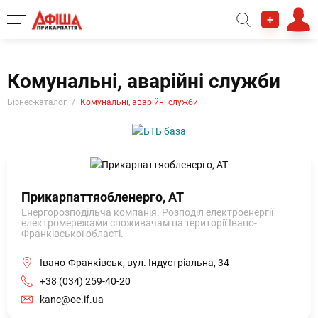
+
Комунальні, аварійні служби
Бізнес-каталог
Комунальні, аварійні служби
Прикарпаттяобленерго, АТ
Енергорозподільча компанія. Розподіл електроенергії
електромережами споживачам на території Івано-
Франківської області.
Івано-Франківськ, вул. Індустріальна, 34
+38 (034) 259-40-20
kanc@oe.if.ua