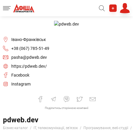
+
Івано-Франківськ
+38 (067) 785-51-49
pasha@pdweb.dev
https://pdweb.dev/
Facebook
Instagram
Поділитись сторінкою компанії
pdweb.dev
Бізнес-каталог
IT, телекомунікації, зв'язок
Програмування, веб-студії