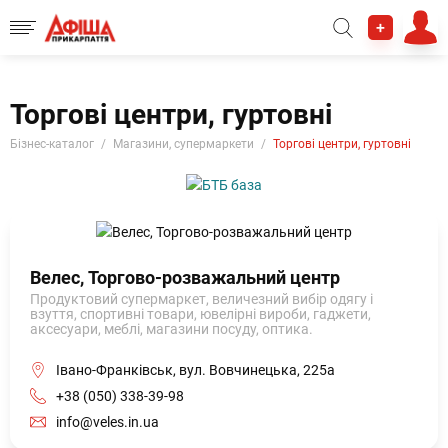
+
Торгові центри, гуртовні
Бізнес-каталог
Магазини, супермаркети
Торгові центри, гуртовні
Велес, Торгово-розважальний центр
Продуктовий супермаркет, величезний вибір одягу і
взуття, спортивні товари, ювелірні вироби, гаджети,
аксесуари, меблі, магазини посуду, оптика.
Івано-Франківськ, вул. Вовчинецька, 225а
+38 (050) 338-39-98
info@veles.in.ua