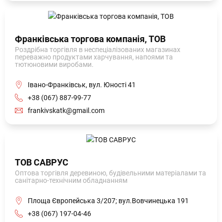
Франківська торгова компанія, ТОВ
Роздрібна торгівля в неспеціалізованих магазинах
переважно продуктами харчування, напоями та
тютюновими виробами.
Івано-Франківськ, вул. Юності 41
+38 (067) 887-99-77
frankivskatk@gmail.com
ТОВ САВРУС
Оптова торгівля деревиною, будівельними матеріалами та
санітарно-технічним обладнанням
Площа Європейська 3/207; вул.Вовчинецька 191
+38 (067) 197-04-46