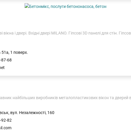
С
вікна і двері. Вхідні двері MILANO. Гіпсові 3D панелі для стін. Гіп
 51а, 1 поверх.
-87-68
net
авник найбільших виробників металопластикових вікон та дверей в З
вськ, вул. Незалежності, 160
-92-82
il.com