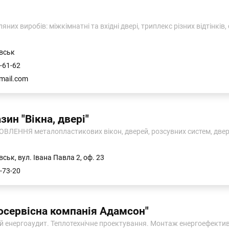
них виробів: міжкімнатні та вхідні двері, триплекс різних відтінків,
вськ
-61-62
mail.com
ин "Вікна, двері"
ЛЕННЯ металопластикових вікон, дверей, розсувних систем, дверей
ськ, вул. Івана Павла 2, оф. 23
-73-20
осервісна компанія Адамсон"
й енергоаудит. Теплотехнічне проектування. Монтаж енергоефектив