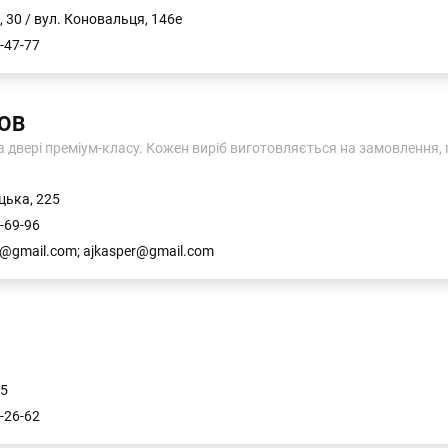
 30 / вул. Коновальця, 146е
-47-77
зОВ
та двері преміум-класу. Кожен виріб виготовляється на замовлення, 
цька, 225
-69-96
0@gmail.com; ajkasper@gmail.com
 5
-26-62