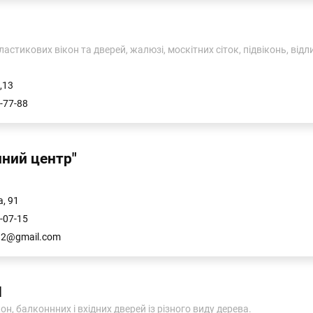
стикових вікон та дверей, жалюзі, москітних сіток, підвіконь, відли
,13
-77-88
нний центр"
, 91
-07-15
12@gmail.com
П
н, балконнних і вхідних дверей із різного виду дерева.