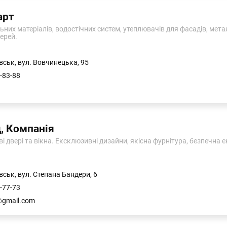
арт
них матеріалів, водостічних систем, утеплювачів для фасадів, мета
ерей.
вськ, вул. Вовчинецька, 95
-83-88
д, Компанія
 двері та вікна. Ексклюзивні дизайни, якісна фурнітура, безпечна ек
вськ, вул. Степана Бандери, 6
-77-73
@gmail.com