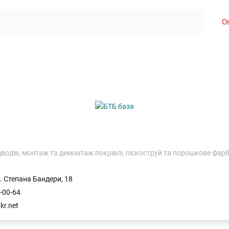
О
одів, монтаж та демонтаж покрівлі, піскоструй та порошкове фарб
. Степана Бандери, 18
-00-64
kr.net