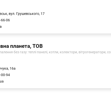
вськ, вул. Грушевського, 17
-66-06
a
вна планета, ТОВ
алення без газу: теплі панелі, котли, колектори, вітрогенератори, 
чука, 16а
-00-94
.uа