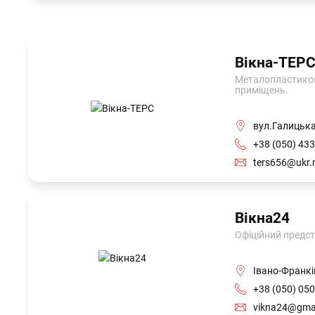
Вікна-ТЕР
Металопластикові 
приміщень.
вул.Галицька
+38 (050) 433
ters656@ukr.
Вікна24
Офіційний предст
Івано-Франкі
+38 (050) 050
vikna24@gma