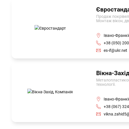
Євростанд
Продаж покрівель
Монтаж вікон, дв
Івано-Франкі
+38 (050) 200
es-if@ukr.net
Вікна-Захі
Металопластикові
технології.
Івано-Франкі
+38 (067) 324
vikna.zahid5