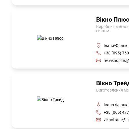
Вікно Плю
Виробник металоп
систем.
Івано-Франкі
+38 (095) 760
nv.viknoplus@
Вікно Трей
Виготовлення мет
Івано-Франкі
+38 (066) 477
viknotrade@uk