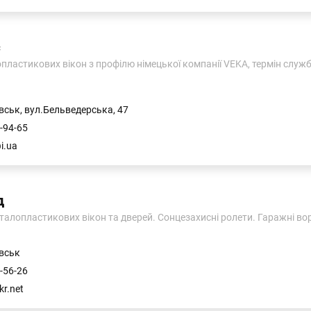
с
ластикових вікон з профілю німецької компанії VEKA, термін служби
вськ, вул.Бельведерська, 47
-94-65
i.ua
д
алопластикових вікон та дверей. Сонцезахисні ролети. Гаражні вор
вськ
-56-26
r.net