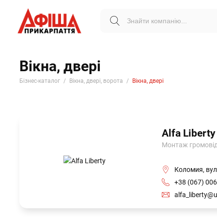
Вікна, двері
Бізнес-каталог
Вікна, двері, ворота
Вікна, двері
Alfa Liberty
Монтаж громовідв
Коломия, вул
+38 (067) 006
alfa_liberty@u