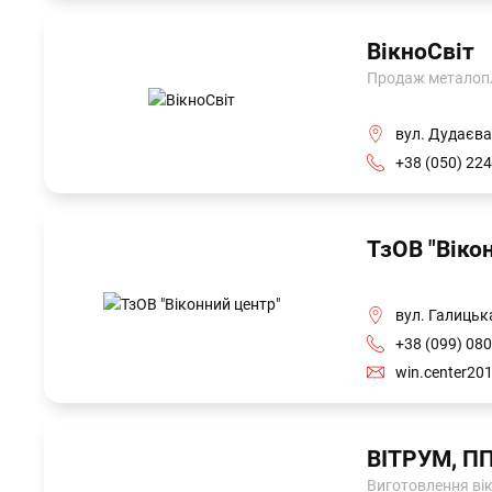
ВікноСвіт
Продаж металопла
вул. Дудаєва
+38 (050) 224
ТзОВ "Віко
вул. Галицька
+38 (099) 080
win.center20
ВІТРУМ, П
Виготовлення віко