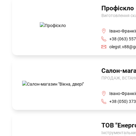
Профіскло
Виготовлення скля
Івано-Франкі
+38 (063) 557
olegst.v88@g
Салон-магаз
ПРОДАЖ, ВСТАНОВ
Івано-Франків
+38 (050) 373
ТОВ "Енерг
Інструментальни