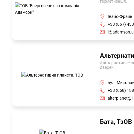
герметизація.
Івано-Франкі
+38 (067) 433
i@adamson.u
Альтернати
Альтернативне оп
дверей.
вул. Миколай
+38 (068) 188
alterplanet@i
Бата, ТзОВ