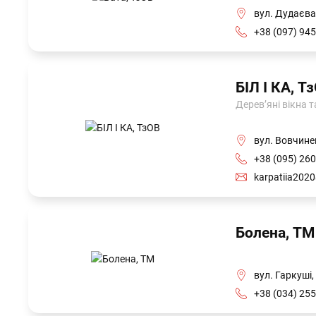
вул. Дудаєва,
+38 (097) 945
БІЛ І КА, Т
Дерев’яні вікна 
вул. Вовчине
+38 (095) 260
karpatiia202
Болена, ТМ
вул. Гаркуші,
+38 (034) 255