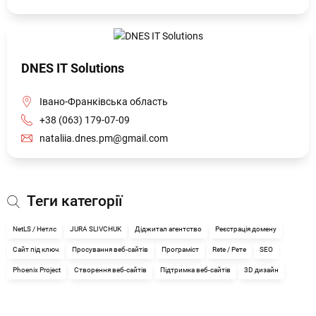
DNES IT Solutions
Івано-Франківська область
+38 (063) 179-07-09
nataliia.dnes.pm@gmail.com
Теги категорії
NetLS / Нетлс
JURA SLIVCHUK
Діджитал агентство
Реєстрація домену
Сайт під ключ
Просування веб-сайтів
Програміст
Rete / Рете
SEO
Phoenix Project
Створення веб-сайтів
Підтримка веб-сайтів
3D дизайн