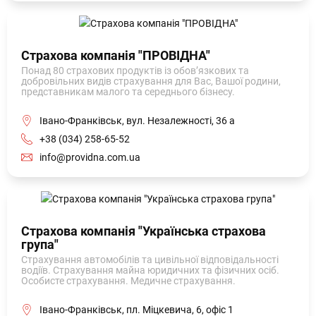
Страхова компанія "ПРОВІДНА"
Понад 80 страхових продуктів із обов’язкових та
добровільних видів страхування для Вас, Вашої родини,
представникам малого та середнього бізнесу.
Івано-Франківськ, вул. Незалежності, 36 а
+38 (034) 258-65-52
info@providna.com.ua
Страхова компанія "Українська страхова
група"
Страхування автомобілів та цивільної відповідальності
водіїв. Страхування майна юридичних та фізичних осіб.
Особисте страхування. Медичне страхування.
Івано-Франківськ, пл. Міцкевича, 6, офіс 1