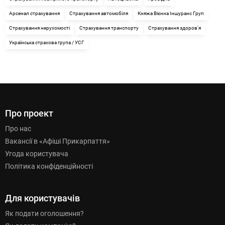
Арсенал страхування
Страхування автомобіля
Княжа Вієнна Іншуранс Груп
Страхування нерухомості
Страхування транспорту
Страхування здоров'я
Українська страхова група / УСГ
Про проект
Про нас
Вакансії в «Афіші Прикарпаття»
Угода користувача
Політика конфіденційності
Для користувачів
Як подати оголошення?