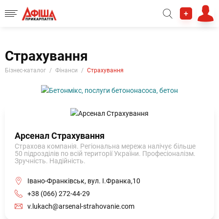
+
Страхування
Бізнес-каталог
Фінанси
Страхування
Арсенал Страхування
Страхова компанія. Регіональна мережа налічує більше
50 підрозділів по всій території України. Професіоналізм.
Зручність. Надійність.
Івано-Франківськ, вул. І.Франка,10
+38 (066) 272-44-29
v.lukach@arsenal-strahovanie.com