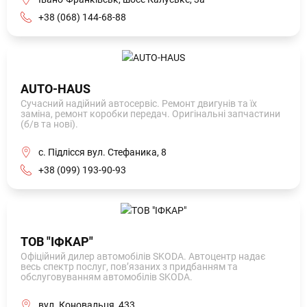
+38 (068) 144-68-88
AUTO-HAUS
Сучасний надійний автосервіс. Ремонт двигунів та їх
заміна, ремонт коробки передач. Оригінальні запчастини
(б/в та нові).
с. Підлісся вул. Стефаника, 8
+38 (099) 193-90-93
ТОВ "ІФКАР"
Офіційний дилер автомобілів SKODA. Автоцентр надає
весь спектр послуг, пов’язаних з придбанням та
обслуговуванням автомобілів SKODA.
вул. Коновальця, 433