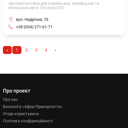
Автозапчастини для корейських, китайських та
японських авто. Послуги СТО.
вул. Надрічна, 70
+38 (034) 271-61-71
«
1
2
3
4
»
Про проект
Про нас
Вакансії в «Афіші Прикарпаття»
Угода користувача
Політика конфіденційності