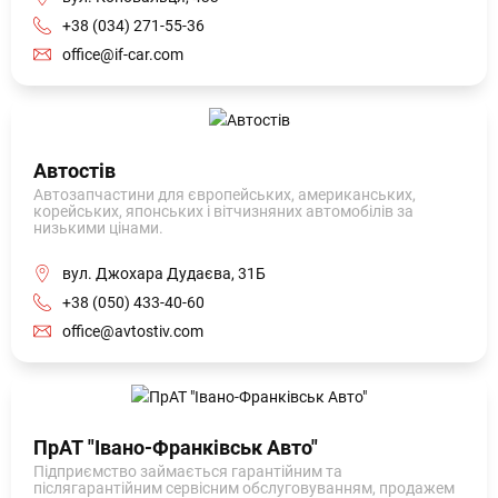
+38 (034) 271-55-36
office@if-car.com
Автостів
Автозапчастини для європейських, американських,
корейських, японських і вітчизняних автомобілів за
низькими цінами.
вул. Джохара Дудаєва, 31Б
+38 (050) 433-40-60
office@avtostiv.com
ПрАТ "Івано-Франківськ Авто"
Підприємство займається гарантійним та
післягарантійним сервісним обслуговуванням, продажем