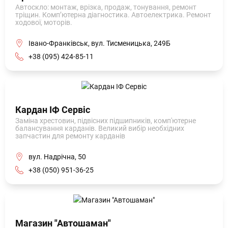
Автоскло: монтаж, врізка, продаж, тонування, ремонт
тріщин. Комп’ютерна діагностика. Автоелектрика. Ремонт
ходової, моторів.
Івано-Франківськ, вул. Тисменицька, 249Б
+38 (095) 424-85-11
Кардан ІФ Сервіс
Заміна хрестовин, підвісних підшипників, комп'ютерне
балансування карданів. Великий вибір необхідних
запчастин для ремонту карданів
вул. Надрічна, 50
+38 (050) 951-36-25
Магазин "Автошаман"