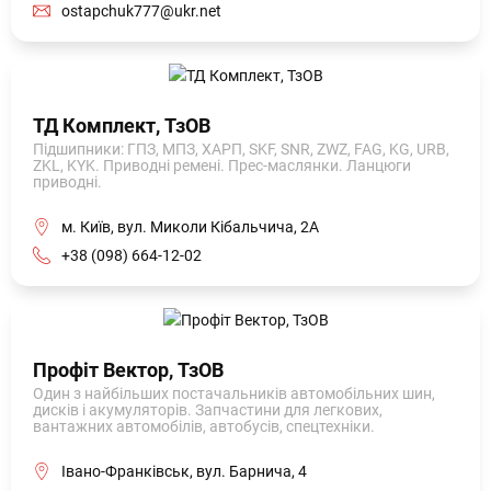
ostapchuk777@ukr.net
ТД Комплект, ТзОВ
Підшипники: ГПЗ, МПЗ, ХАРП, SKF, SNR, ZWZ, FAG, KG, URB,
ZKL, KYK. Приводні ремені. Прес-маслянки. Ланцюги
приводні.
м. Київ, вул. Миколи Кібальчича, 2А
+38 (098) 664-12-02
Профіт Вектор, ТзОВ
Один з найбільших постачальників автомобільних шин,
дисків і акумуляторів. Запчастини для легкових,
вантажних автомобілів, автобусів, спецтехніки.
Івано-Франківськ, вул. Барнича, 4