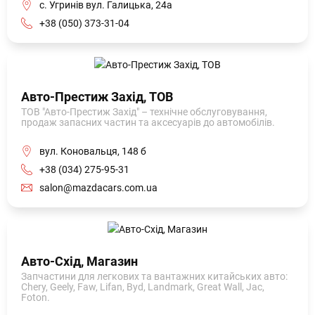
с. Угринів вул. Галицька, 24а
+38 (050) 373-31-04
Авто-Престиж Захід, ТОВ
ТОВ "Авто-Престиж Захід" – технічне обслуговування,
продаж запасних частин та аксесуарів до автомобілів.
вул. Коновальця, 148 б
+38 (034) 275-95-31
salon@mazdacars.com.ua
Авто-Схід, Магазин
Запчастини для легкових та вантажних китайських авто:
Chery, Geely, Faw, Lifan, Byd, Landmark, Great Wall, Jac,
Foton.