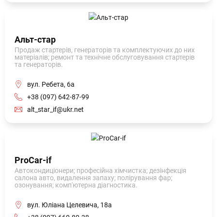
Альт-стар
Продаж стартерів, генераторів та комплектуючих до них
матеріалів; ремонт та технічне обслуговування стартерів
та генераторів.
вул. Ребета, 6а
+38 (097) 642-87-99
alt_star_if@ukr.net
ProCar-if
Автокондиціонери; професійна хімчистка; дезінфекція
салона авто, видалення запаху; полірування фар;
озонування; комп'ютерна діагностика.
вул. Юліана Целевича, 18а