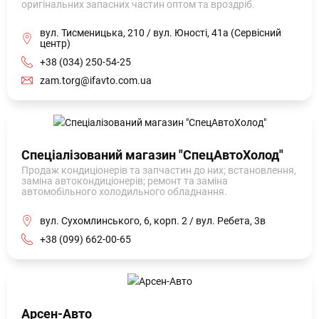
оригінальних запасних частин оптом та вроздріб.
вул. Тисменицька, 210 / вул. Юності, 41а (Сервісний
центр)
+38 (034) 250-54-25
zam.torg@ifavto.com.ua
Спеціалізований магазин "СпецАвтоХолод"
Продаж кондиціонерів та запчастин до них; встановлення,
заміна автокондиціонерів; ремонт та заміна
автомобільного холодильного обладнання.
вул. Сухомлинського, 6, корп. 2 / вул. Ребета, 3в
+38 (099) 662-00-65
Арсен-Авто