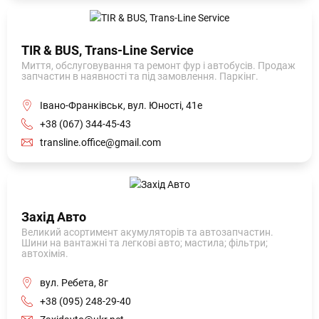
TIR & BUS, Trans-Line Service
Миття, обслуговування та ремонт фур і автобусів. Продаж
запчастин в наявності та під замовлення. Паркінг.
Івано-Франківськ, вул. Юності, 41е
+38 (067) 344-45-43
transline.office@gmail.com
Захід Авто
Великий асортимент акумуляторів та автозапчастин.
Шини на вантажні та легкові авто; мастила; фільтри;
автохімія.
вул. Ребета, 8г
+38 (095) 248-29-40