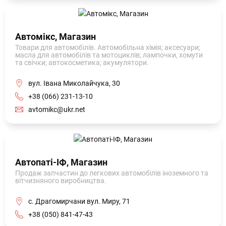
Автомікс, Магазин
Товари для автомобілів. Автомобільна хімія; аксесуари;
масла для автомобілів та мотоциклів; лампочки, хомути
та свічки; автокосметика; акумулятори.
вул. Івана Миколайчука, 30
+38 (066) 231-13-10
avtomikc@ukr.net
Автопаті-ІФ, Магазин
Продаж запчастин до легкових автомобілів іноземного та
вітчизняного виробництва.
с. Драгомирчани вул. Миру, 71
+38 (050) 841-47-43