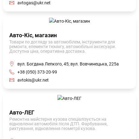
avtogas@ukr.net
Авто-Кіс, магазин
Товари по догляду за автомобілем, інструменти для
ремонта, елементи тюнінгу, автомобільні аксесуари.
Доступна ціна, оперативна доставка.
вул. Богдана Лепкого, 45; вул. Вовчинецька, 225а
+38 (050) 373-20-99
avtokis@ukr.net
Авто-ЛЕГ
Ремонтна майстерня кузова спеціалізується на
відновленні автомобіля після ДТП. Фарбування,
рихтування, відновлення геометрії кузова.