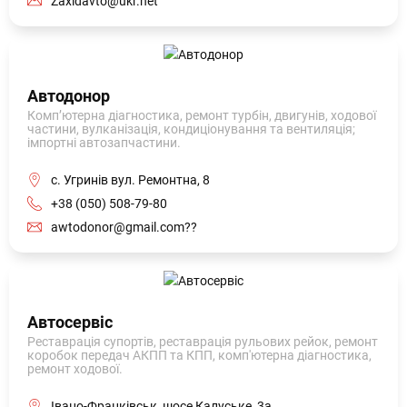
Zaxidavto@ukr.net
Автодонор
Комп’ютерна діагностика, ремонт турбін, двигунів, ходової
частини, вулканізація, кондиціонування та вентиляція;
імпортні автозапчастини.
с. Угринів вул. Ремонтна, 8
+38 (050) 508-79-80
awtodonor@gmail.com??
Автосервіс
Реставрація супортів, реставрація рульових рейок, ремонт
коробок передач АКПП та КПП, комп'ютерна діагностика,
ремонт ходової.
Івано-Франківськ, шосе Калуське, 3а