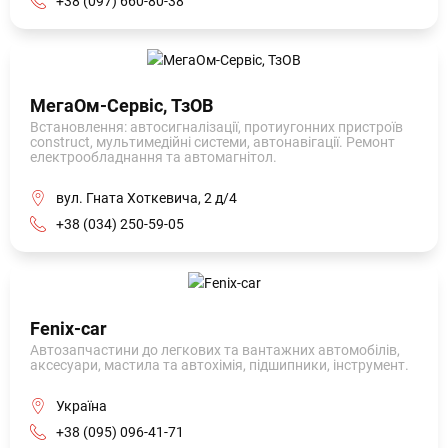
+38 (097) 660-80-38
МегаОм-Сервіс, ТзОВ
Встановлення: автосигналізації, протиугонних пристроїв
construct, мультимедійні системи, автонавігації. Ремонт
електрообладнання та автомагнітол.
вул. Гната Хоткевича, 2 д/4
+38 (034) 250-59-05
Fenix-car
Автозапчастини до легкових та вантажних автомобілів,
аксесуари, мастила та автохімія, підшипники, інструмент.
Україна
+38 (095) 096-41-71