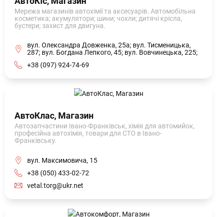
АвтоКіс, Магазин
Мережа магазинів автохімії та аксесуарів. Автомобільна
косметика; акумулятори; шини; чохли; дитячі крісла,
бустери; захист для двигуна.
вул. Олександра Довженка, 25а; вул. Тисменицька,
287; вул. Богдана Лепкого, 45; вул. Вовчинецька, 225;
+38 (097) 924-74-69
АвтоКлас, Магазин
Автозапчастини Івано-Франківськ, хімія для автомийок,
професійна автохімія, товари для СТО в Івано-
Франківську.
вул. Максимовича, 15
+38 (050) 433-02-72
vetal.torg@ukr.net