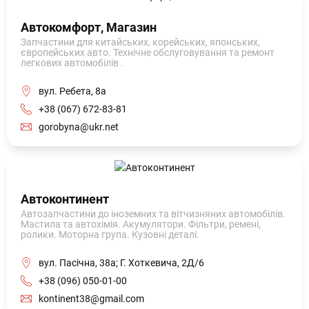
Автокомфорт, Магазин
Запчастини для китайських, корейських, японських,
європейських авто. Технічне обслуговування та ремонт
легкових автомобілів .
вул. Ребета, 8а
+38 (067) 672-83-81
gorobyna@ukr.net
Автоконтинент
Автозапчастини до іноземних та вітчизняних автомобілів.
Мастила та автохімія. Акумулятори. Фільтри, ремені,
ролики. Моторна група. Кузовні деталі.
вул. Пасічна, 38а; Г. Хоткевича, 2Д/6
+38 (096) 050-01-00
kontinent38@gmail.com