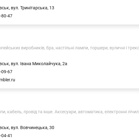
ськ, вул. Тринітарська, 13
-80-47
пейських виробників, бра, настільні лампи, торшери, вуличні і трек
Івано-Франківськ, вул. Івана Миколайчука, 2а
-09-67
mbler.ru
пи, кабель, провід та інше. Аксесуари, автоматика, електронні лічи
вськ, вул. Вовчинецька, 30
-04-41