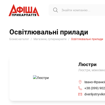
Освітлювальні прилади
Бізнес-каталог
Магазини, супермаркети
Освітлювальні прилади
Люстри
Люстри, міжкімнат
Івано-Франків
+38 (099) 902
dverilystryvi