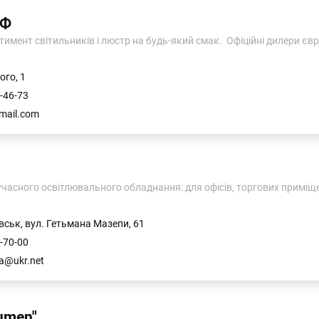
ІФ
мент світильників і люстр на будь-який смак. Офіційні дилери єв
ого, 1
-46-73
gmail.com
часного освітлювального обладнання: для офісів, торгових приміщень
вськ, вул. Гетьмана Мазепи, 61
-70-00
ua@ukr.net
umen"