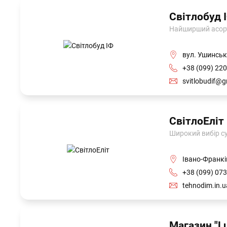
Світлобуд 
Найширший асорти
вул. Ушинськ
+38 (099) 220
svitlobudif@
СвітлоЕліт
Широкий вибір су
Івано-Франкі
+38 (099) 073
tehnоdim.in.
Магазин "L