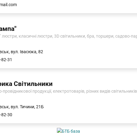
gmail.com
ампа"
 люстри, класичні люстри, 3D світильники, бра, торшери, садово-па
ськ, вул. Івасюка, 82
-82-31
рика Світильники
провідникової продукції, електротоварів, різних видів світильників
вськ, вул. Тичини, 21Б
-82-30