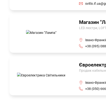
svitlo.if.ua@
Магазин "Л
LED люстри, LOFT
Івано-Франків
+38 (095) 088
Євроелект
Продаж кабельно-
Івано-Франкі
+38 (050) 666