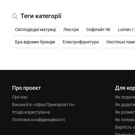
Теги категорії
Світлодіодні матриці
Люстри
Софілайт-ІФ
Lumen /
Бра відомих брендів
Електрофурнітура
Настільні лам
Про проект
Для кор
Про нас
Як подат
Вакансії в «Афіші Прикарпаття»
Як додат
Угода користувача
Як розміс
Політика конфіденційності
Як попов
Вартість 
Правила 