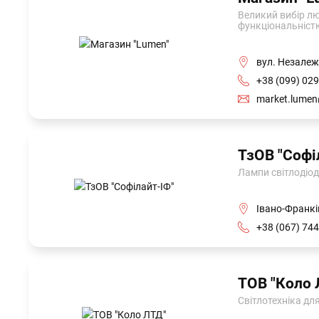
Великий вибір люс
функціональніст
вул. Незалеж
+38 (099) 029
market.lume
ТзОВ "Софі
Лампи світлодіод
Івано-Франкі
+38 (067) 744
ТОВ "Коло 
Світлотехніка для