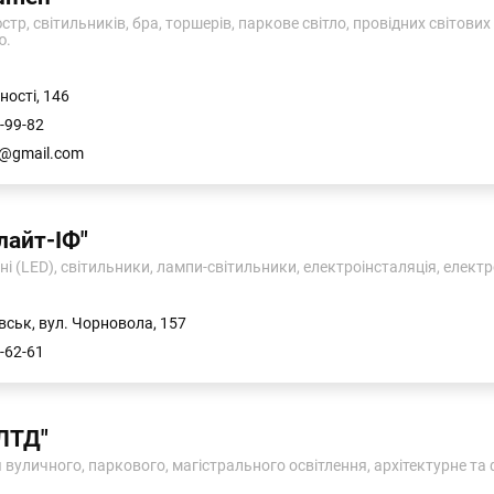
тр, світильників, бра, торшерів, паркове світло, провідних світових 
ю.
ності, 146
-99-82
n@gmail.com
лайт-ІФ"
ні (LED), світильники, лампи-світильники, електроінсталяція, елек
вськ, вул. Чорновола, 157
-62-61
ЛТД"
 вуличного, паркового, магістрального освітлення, архітектурне та 