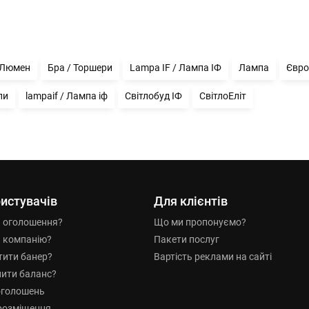
 Люмен
Бра / Торшери
Lampa IF / Лампа ІФ
Лампа
Євро
пи
lampaif / Лампа іф
Світлобуд ІФ
СвітлоЕліт
истувачів
Для клієнтів
и оголошення?
Що ми пропонуємо?
и компанію?
Пакети послуг
тити банер?
Вартість реклами на сайті
нити баланс?
оголошень
розміщення