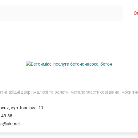
О
ні, вхідні двері, жалюзі та ролети, металопластикові вікна, москітна
ськ, вул. Івасюка, 11
-43-38
kna@ukr.net