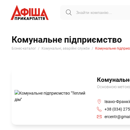
Комунальне підприємство
Бізнес-каталог
Комунальні, аварійні служби
Комунальне підприє
Комунальне
Основною метою 
Івано-Франкі
+38 (034) 275
ercentr@gmai