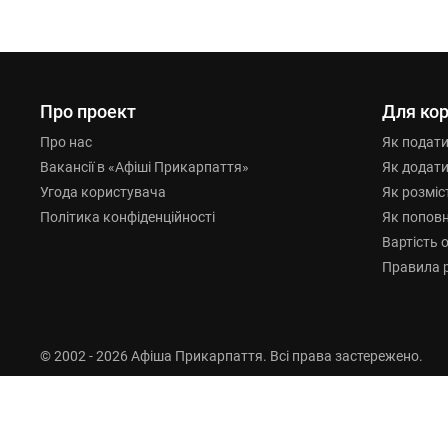
Про проект
Для кор
Про нас
Як подат
Вакансії в «Афіші Прикарпаття»
Як додат
Угода користувача
Як розміс
Політика конфіденційності
Як попов
Вартість 
Правила 
© 2002 - 2026 Афіша Прикарпаття. Всі права застережено.