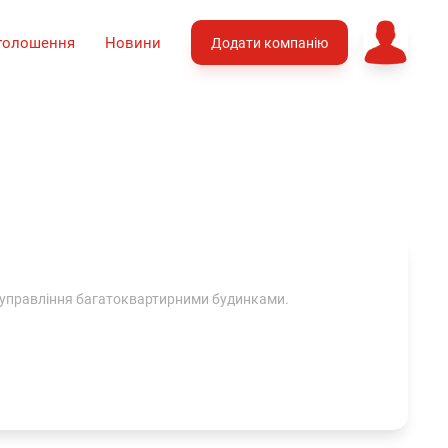
голошення
Новини
Додати компанію
 управління багатоквартирними будинками.