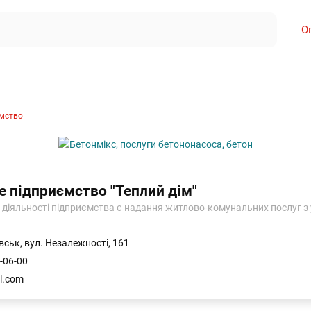
О
мство
 підприємство "Теплий дім"
діяльності підприємства є надання житлово-комунальних послуг з
вськ, вул. Незалежності, 161
-06-00
l.com