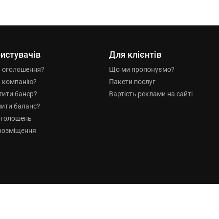
истувачів
Для клієнтів
и оголошення?
Що ми пропонуємо?
и компанію?
Пакети послуг
тити банер?
Вартість реклами на сайті
нити баланс?
оголошень
розміщення