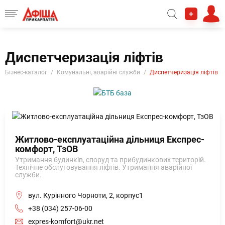
+
Диспетчеризація ліфтів
Бізнес-каталог
Комунальні, аварійні служби
Диспетчеризація ліфтів
Житлово-експлуатаційна дільниця Експрес-
комфорт, ТзОВ
Утримання будинків, споруд та прибудинкових територій.
Технічне обслуговування ліфтів. Утримання аварійної
служби.
вул. Курінного Чорноти, 2, корпус1
+38 (034) 257-06-00
expres-komfort@ukr.net