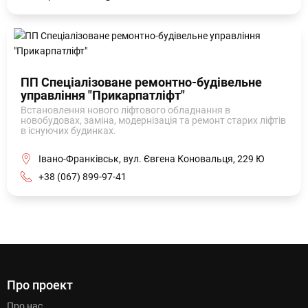
ПП Спеціалізоване ремонтно-будівельне
управління "Прикарпатліфт"
Встановлення нового ліфтового обладнання в
новобудовах, заміна, модернізація та ремонт старих ліфтів
в існуючих будинках.
Івано-Франківськ, вул. Євгена Коновальця, 229 Ю
+38 (067) 899-97-41
Про проект
Про нас