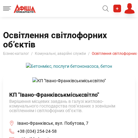
+
Освітлення світлофорних
об’єктів
Бізнес-каталог
Комунальні, аварійні служби
Освітлення світлофорних 
КП "Івано-Франківськміськсвітло"
Вирішення місцевих завдань в галузі житлово-
комунального господарства пов’язаних з зовнішнім
освітленням і світлофорних об’єктів.
Івано-Франківськ, вул. Побутова, 7
+38 (034) 254-24-58