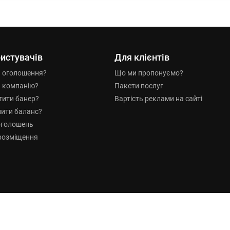
истувачів
Для клієнтів
и оголошення?
Що ми пропонуємо?
и компанію?
Пакети послуг
тити банер?
Вартість реклами на сайті
нити баланс?
оголошень
розміщення