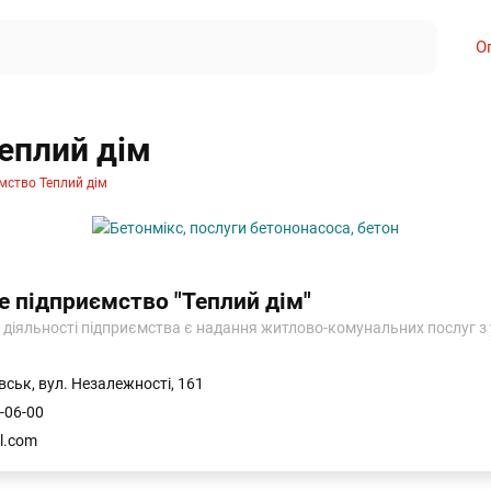
О
еплий дім
мство Теплий дім
 підприємство "Теплий дім"
діяльності підприємства є надання житлово-комунальних послуг з
вськ, вул. Незалежності, 161
-06-00
l.com