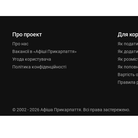
Про проект
Для кор
Про нас
Як подат
Вакансії в «Афіші Прикарпаття»
Як додат
Угода користувача
Як розміс
Політика конфіденційності
Як попов
Вартість 
Правила 
© 2002 - 2026 Афіша Прикарпаття. Всі права застережено.