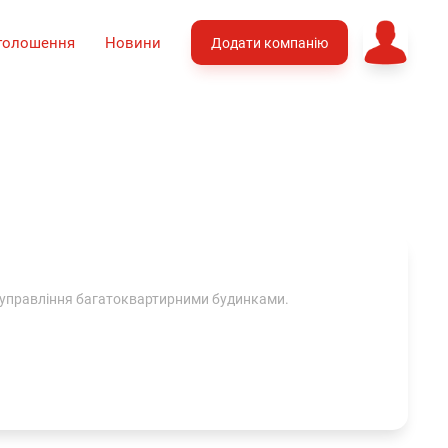
голошення
Новини
Додати компанію
 управління багатоквартирними будинками.