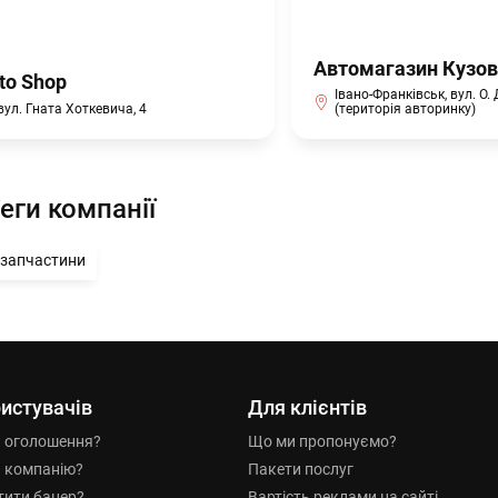
Автомагазин Кузо
to Shop
Івано-Франківськ, вул. О.
вул. Гната Хоткевича, 4
(територія авторинку)
еги компанії
запчастини
истувачів
Для клієнтів
и оголошення?
Що ми пропонуємо?
и компанію?
Пакети послуг
тити банер?
Вартість реклами на сайті