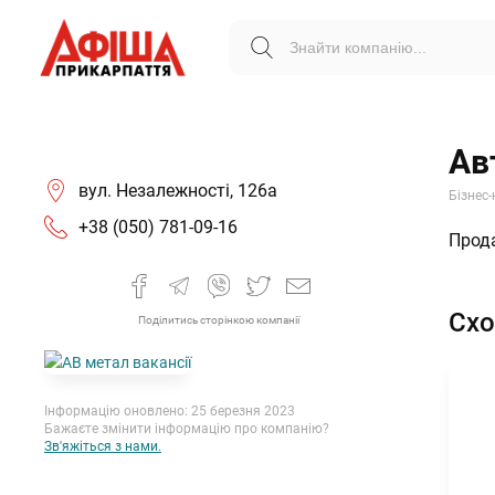
Ав
вул. Незалежності, 126а
Бізнес-
+38 (050) 781-09-16
Прода
Схо
Поділитись сторінкою компанії
Інформацію оновлено: 25 березня 2023
Бажаєте змінити інформацію про компанію?
Зв'яжіться з нами.