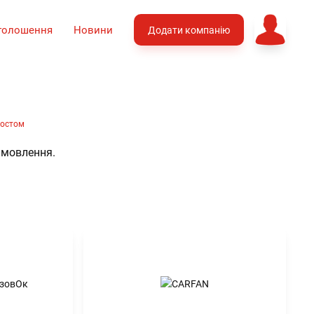
голошення
Новини
Додати компанію
мостом
амовлення.