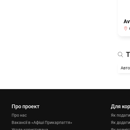
Av
Т
Авто
Про проект
Для кор
Про нас
Як подат
Вакансії в «Афіші Прикарпаття»
Як додат
Угода користувача
Як розміс