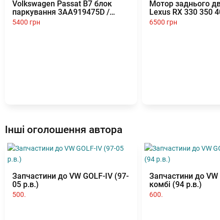
Volkswagen Passat B7 блок
Мотор заднього дв
паркування 3AA919475D /
Lexus RX 330 350 
3AA919475A PDC парктронік
ОРИГІНАЛ 85130-4
5400 грн
6500 грн
РОЗБОРКА
Інші оголошення автора
Запчастини до VW GOLF-IV (97-
Запчастини до VW G
05 р.в.)
комбі (94 р.в.)
500.
600.