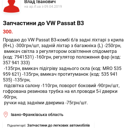
Влад Іванович
на ap.if.ua з 09.04.2019
Запчастини до VW Passat B3
300.
Продаю до VW Passat B3-комбі б/в задні ліхтарі з крила 
(R+L) -300грн/шт, задній ліхтар з багажніка (L) -250грн,

 вмикач світла з регулятором освітлення спідометра 
(код: 7941531) -160грн, регулятор положення фар (код: 
357 941 333)

 -135грн, вмикач підігріву заднього скла (код: MRO 535 
959 621) -135грн, вмикач протитуманок (код: 535 941 
535) -135грн,

 підсвітка салону -110грн, поворот боковий -90грн/шт, 
гофрована резинова трубка на ел.проводи 5-ї дверки 
-90грн,

 ручки над задніми дверима -75грн/шт.
Івано-Франківська область
Запчастини до легкових автомобілів
Підкатегорії: