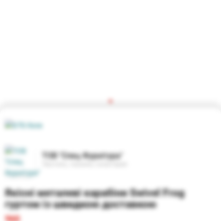
ТОВ "Спец Фурнітура"
Текстиль, тканини, галантерея
Якісні металеві карабіни Swivel Frog
гуртом із швидкою доставкою
960