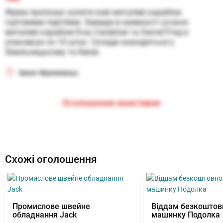
Фірма пропонує купити нові металеві карабіни 
гуртовими партіями. Завжди в наявності сучасні 
металеві карабіни Evac Carabiner та Swivel Frog в 
упаковках по 10 штук. Склади знаходяться у 
Хмельницькому та Києві.
Івано-Франківськ
Оголошення неактивне
Схожі оголошення
Промислове швейне
Віддам безкоштов
обладнання Jack
машинку Подолка