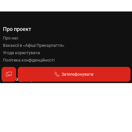
Про проект
Про нас
Вакансії в «Афіші Прикарпаття»
Угода користувача
Політика конфіденційності
Зателефонувати
Для користувачів
Як подати оголошення?
Як додати компанію?
Як розмістити банер?
Як поповнити баланс?
Вартість оголошень
Правила розміщення