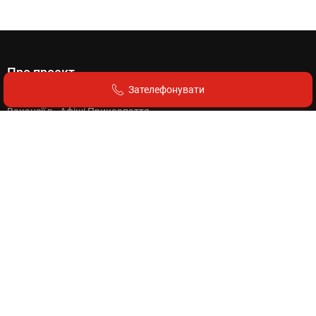
Про проект
Зателефонувати
Про нас
Вакансії в «Афіші Прикарпаття»
Угода користувача
Політика конфіденційності
Для користувачів
Як подати оголошення?
Як додати компанію?
Як розмістити банер?
Як поповнити баланс?
Вартість оголошень
Правила розміщення