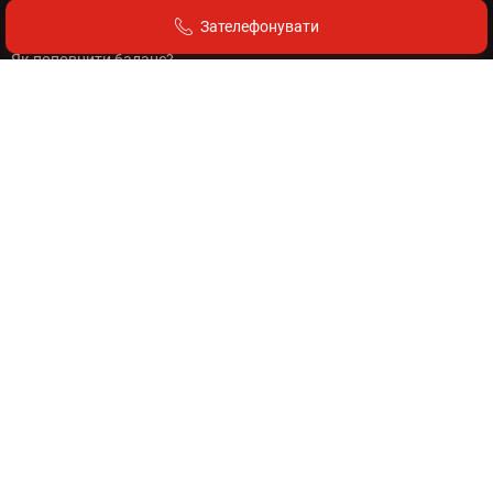
Як додати компанію?
Зателефонувати
Як розмістити банер?
Як поповнити баланс?
Вартість оголошень
Правила розміщення
Для клієнтів
Що ми пропонуємо?
Пакети послуг
Вартість реклами на сайті
Зв'яжіться з нами
+380 (98) 877-59-59 (Viber, WhatsApp, Telegram)
Група Facebook
Сторінка Facebook
Instagram
Telegram