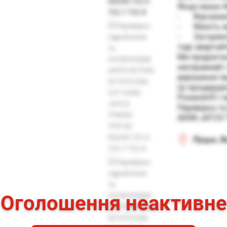
Якщо ваша АК
-	Відчувают
-	Мають міс
-	Загоряють
тоді звертайт
Ми продіагно
несправний 
вирішення пр
Ці процедур
Powershift і 
Перевірка т
AISIN JATCO
Луцьк, В
Оголошення неактивне