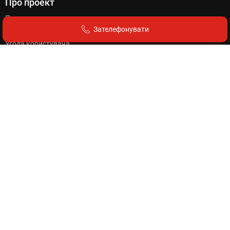
Про проект
Про нас
Зателефонувати
Вакансії в «Афіші Прикарпаття»
Угода користувача
Політика конфіденційності
Для користувачів
Як подати оголошення?
Як додати компанію?
Як розмістити банер?
Як поповнити баланс?
Вартість оголошень
Правила розміщення
Для клієнтів
Що ми пропонуємо?