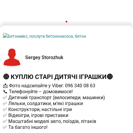
Sergey Storozhuk
🔴 КУПЛЮ СТАРІ ДИТЯЧІ ІГРАШКИ🔴
📩 Фото надсилайте у Viber: 096 340 08 63

📞 Телефонуйте – домовимося!

✅ Дитячий транспорт (велосипеди, машинки)

✅ Ляльки, солдатики, м’які іграшки

✅ Конструктори, настільні ігри

✅ Відеоігри, ігрові приставки

✅ Масштабні моделі авто, поїздів, літаків

✅ Та багато іншого!