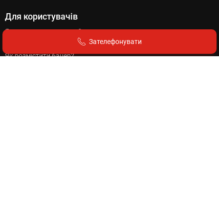
Для користувачів
Як подати оголошення?
Зателефонувати
Як додати компанію?
Як розмістити банер?
Як поповнити баланс?
Вартість оголошень
Правила розміщення
Для клієнтів
Що ми пропонуємо?
Пакети послуг
Вартість реклами на сайті
Зв'яжіться з нами
+380 (98) 877-59-59 (Viber, WhatsApp, Telegram)