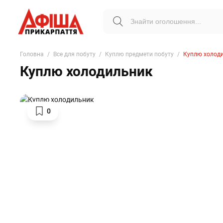
Головна
Все для побуту
Куплю предмети побуту
Куплю холод
Куплю холодильник
0