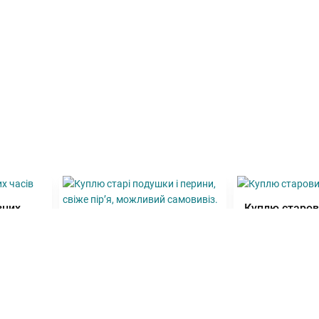
зних
Куплю старов
Куплю старі подушки і
перини, свіже пірʼя,
можливий самовивіз.