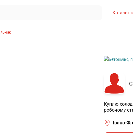
Каталог 
ильник
С
Куплю холоди
робочому ста
Івано-Фр