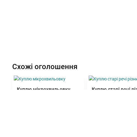
Схожі оголошення
Куплю мікрохвильовку
Куплю старі речі рі
часів