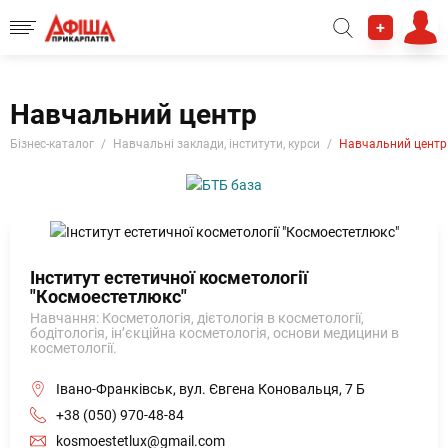
+
Навчальний центр
Бізнес-каталог
Навчальні заклади, інститути, курси
Навчальний центр
Інститут естетичної косметології
"Космоестетлюкс"
Навчання: Косметологія, дієтологія в косметології,
бодітологія, ін’єкційна косметологія, основи медицини в
косметології.
Івано-Франківськ, вул. Євгена Коновальця, 7 Б
+38 (050) 970-48-84
kosmoestetlux@gmail.com