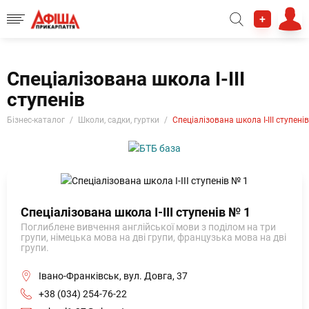
+
Спеціалізована школа І-ІІІ
ступенів
Бізнес-каталог
Школи, садки, гуртки
Спеціалізована школа І-ІІІ ступенів
Спеціалізована школа І-ІІІ ступенів № 1
Поглиблене вивчення англійської мови з поділом на три
групи, німецька мова на дві групи, французька мова на дві
групи.
Івано-Франківськ, вул. Довга, 37
+38 (034) 254-76-22