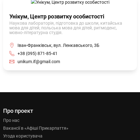
Унікум, Центр розвитку особистості
Наукова лабораторія, підготовка до школи, китайська
мова для дітей, польська мова для дітей, ритмоденс,
мовно-літературна студія.
Іван-Франківськ, вул. Ленкавського, 3Б
+38 (095) 871-85-41
unikum.if@gmail.com
Про проект
Про нас
Вакансії в «Афіші Прикарпаття»
Угода користувача