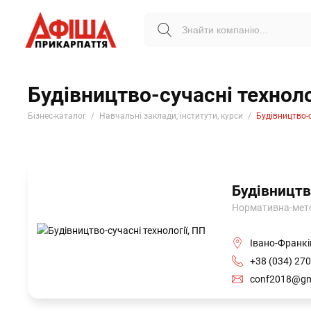
Будівництво-сучасні техноло
Бізнес-каталог
Навчальні заклади, інститути, курси
Будівництво-с
Будівництв
Нормативна-методи
Івано-Франків
+38 (034) 270
conf2018@gm