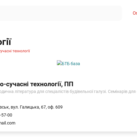
О
гії
учасні технології
о-сучасні технології, ПП
чна література для спеціалістів будівельної галузі. Семінарів для с
ськ, вул. Галицька, 67, оф. 609
-57-00
ail.com