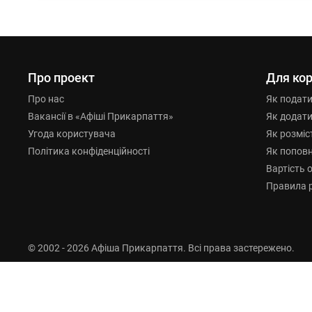
Про проект
Для кор
Про нас
Як подат
Вакансії в «Афіші Прикарпаття»
Як додат
Угода користувача
Як розміс
Політика конфіденційності
Як попов
Вартість 
Правила 
© 2002 - 2026 Афіша Прикарпаття. Всі права застережено.