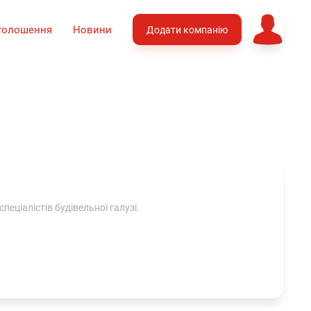
голошення
Новини
Додати компанію
пеціалістів будівельної галузі.