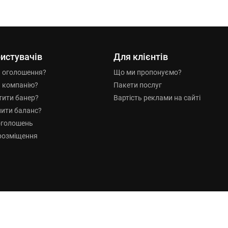
истувачів
Для клієнтів
и оголошення?
Що ми пропонуємо?
и компанію?
Пакети послуг
тити банер?
Вартість реклами на сайті
нити баланс?
оголошень
розміщення