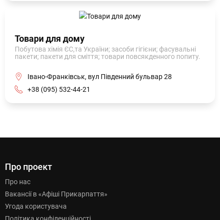
Товари для дому
Побутова хімія ЄС,та України; засоби гігієни; фасувальні
пакети; пакети для сміття; товари повсякденного попиту.
Івано-Франківськ, вул Південний бульвар 28
+38 (095) 532-44-21
Про проект
Про нас
Вакансії в «Афіші Прикарпаття»
Угода користувача
Політика конфіденційності