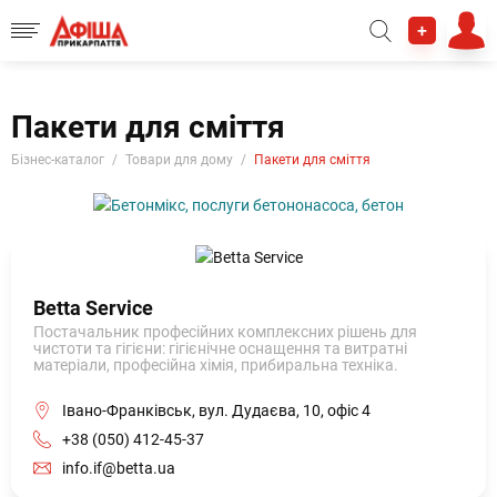
+
Пакети для сміття
Бізнес-каталог
Товари для дому
Пакети для сміття
Betta Service
Постачальник професійних комплексних рішень для
чистоти та гігієни: гігієнічне оснащення та витратні
матеріали, професійна хімія, прибиральна техніка.
Івано-Франківськ, вул. Дудаєва, 10, офіс 4
+38 (050) 412-45-37
info.if@betta.ua