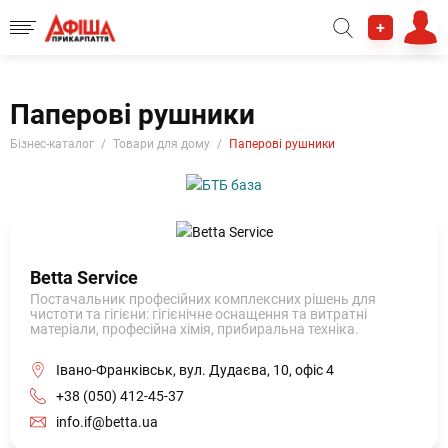
+
Паперові рушники
Бізнес-каталог
Товари для дому
Паперові рушники
Betta Service
Постачальник професійних комплексних рішень для
чистоти та гігієни: гігієнічне оснащення та витратні
матеріали, професійна хімія, прибиральна техніка.
Івано-Франківськ, вул. Дудаєва, 10, офіс 4
+38 (050) 412-45-37
info.if@betta.ua