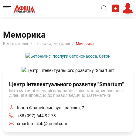
+
Меморика
Бізнес-каталог
Школи, садки, гуртки
Меморика
Центр інтелектуального розвитку "Smartum"
Математичні операції додавання і віднімання, множення і
ділення відповідно до правил ведичної математики.
Івано-Франківськ, вул. Івасюка, 7
+38 (097) 644-92-73
smartum.club@gmail.com