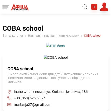
+
СОВА school
Бізнес-каталог
Навчальні заклади, інститути, курси
СОВА school
СОВА school
Школа англійської мови для дітей. Інтенсивне навчання
іноземної мови за допомогою сучасних підходів та
методик.
Івано-Франківськ, вул. Юліана Целевича, 18б
+38 (068) 625-53-74
martanja27@gmail.com