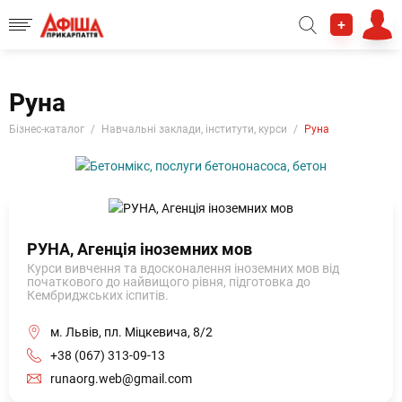
+
Руна
Бізнес-каталог
Навчальні заклади, інститути, курси
Руна
РУНА, Агенція іноземних мов
Курси вивчення та вдосконалення іноземних мов від
початкового до найвищого рівня, підготовка до
Кембриджських іспитів.
м. Львів, пл. Міцкевича, 8/2
+38 (067) 313-09-13
runaorg.web@gmail.com