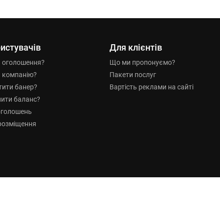
истувачів
Для клієнтів
и оголошення?
Що ми пропонуємо?
и компанію?
Пакети послуг
тити банер?
Вартість реклами на сайті
нити баланс?
оголошень
розміщення