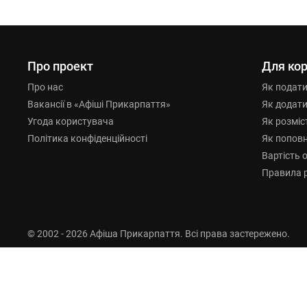
Про проект
Для кор
Про нас
Як подат
Вакансії в «Афіші Прикарпаття»
Як додат
Угода користувача
Як розміс
Політика конфіденційності
Як попов
Вартість 
Правила 
© 2002 - 2026 Афіша Прикарпаття. Всі права застережено.