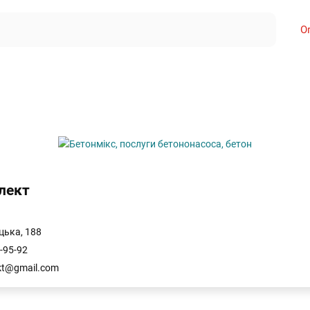
О
лект
цька, 188
-95-92
kt@gmail.com