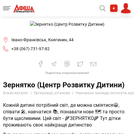
+
Івано-Франківськ, Княгинин, 44
+38 (067) 731-97-82
Поділитись сторінкою компанії
Зернятко (Центр Розвитку Дитини)
Бізнес-каталог
Організації, установи
Навчальні заклади, інститути, ку
Кожній дитині потрібний світ, де можна сміятися😀,
співати 🎤, навчатися 📚, пізнавати нове 🗺️ та просто
бути щасливими. Цей світ - 🌾ЗЕРНЯТКО🌾 Тут дітки
проживають своє найкраще дитинство