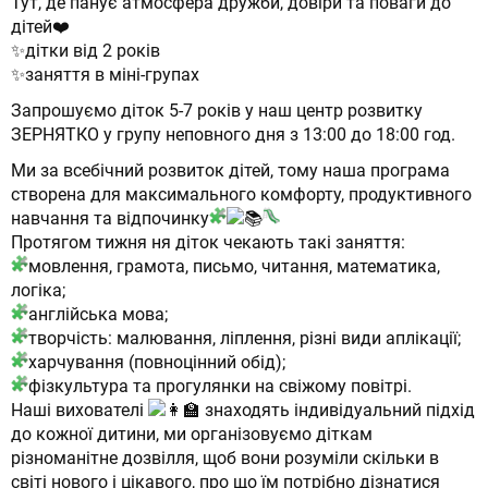
Тут, де панує атмосфера дружби, довіри та поваги до
дітей❤️
✨дітки від 2 років
✨заняття в міні-групах
Запрошуємо діток 5-7 років у наш центр розвитку
ЗЕРНЯТКО у групу неповного дня з 13:00 до 18:00 год.
Ми за всебічний розвиток дітей, тому наша програма
створена для максимального комфорту, продуктивного
навчання та відпочинку
Протягом тижня ня діток чекають такі заняття:
мовлення, грамота, письмо, читання, математика,
логіка;
англійська мова;
творчість: малювання, ліплення, різні види аплікації;
харчування (повноцінний обід);
фізкультура та прогулянки на свіжому повітрі.
Наші вихователі
знаходять індивідуальний підхід
до кожної дитини, ми організовуємо діткам
різноманітне дозвілля, щоб вони розуміли скільки в
світі нового і цікавого, про що їм потрібно дізнатися