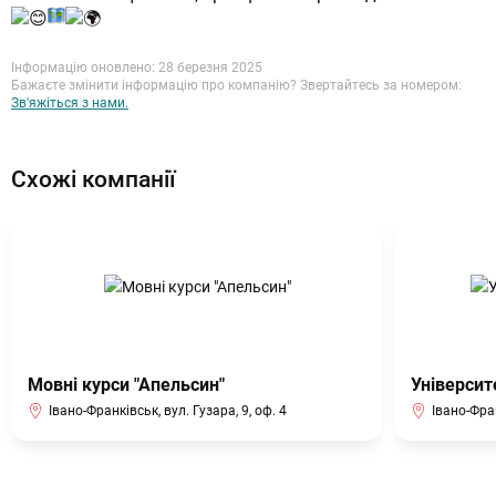
Інформацію оновлено: 28 березня 2025
Бажаєте змінити інформацію про компанію? Звертайтесь за номером:
Зв'яжіться з нами.
Схожі компанії
Мовні курси "Апельсин"
Університ
Івано-Франківськ, вул. Гузара, 9, оф. 4
Івано-Фра