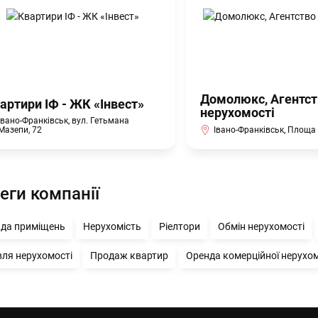
Домолюкс, Агентст
артири ІФ - ЖК «Інвест»
нерухомості
Івано-Франківськ, вул. Гетьмана
Івано-Франківськ, Площа 
Мазепи, 72
еги компанії
да приміщень
Нерухомість
Ріелтори
Обмін нерухомості
вля нерухомості
Продаж квартир
Оренда комерційної нерухом