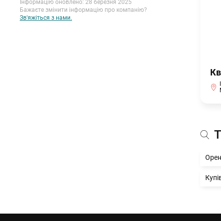
Інформацію оновлено: 28 березня 2025
Бажаєте змінити інформацію про компанію?
Зв'яжіться з нами.
Кв
Т
Орен
Купі