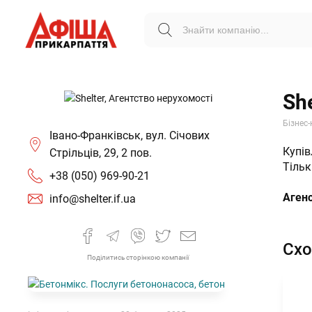
Sh
Бізнес-
Івано-Франківськ, вул. Січових
Купів
Стрільців, 29, 2 пов.
Тіль
+38 (050) 969-90-21
Агенс
info@shelter.if.ua
Схо
Поділитись сторінкою компанії