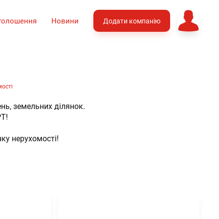
голошення
Новини
Додати компанію
мості
ень, земельних ділянок.
Т!
нку нерухомості!