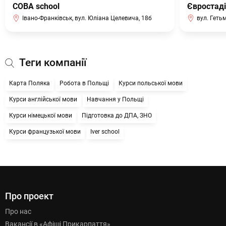
СОВА school
Євростаді
Івано-Франківськ, вул. Юліана Целевича, 18б
вул. Геть
Теги компанії
Карта Поляка
Робота в Польщі
Курси польської мови
Курси англійської мови
Навчання у Польщі
Курси німецької мови
Підготовка до ДПА, ЗНО
Курси французької мови
Iver school
Про проект
Про нас
Вакансії в «Афіші Прикарпаття»