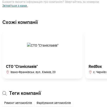
Бажаєте змінити інформацію про компанію? Звертайтесь за номером:
Зв'яжіться з нами.
Схожі компанії
СТО "Станіславів"
RedBox
Івано-Франківськ. вул. Хіміків, 20
с. Чернії
Теги компанії
Ремонт автомобілів
Фарбування автомобілів