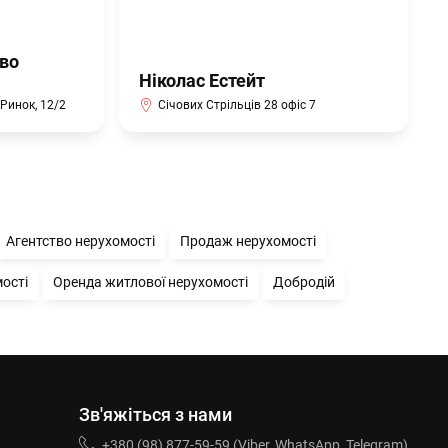
во
Ніколас Естейт
Ринок, 12/2
Січових Стрільців 28 офіс 7
Агентство нерухомості
Продаж нерухомості
ості
Оренда житлової нерухомості
Добродій
Зв'яжіться з нами
+380 (98) 877-59-59 (Viber, WhatsApp, Telegram)