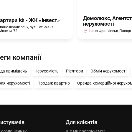
Домолюкс, Агентст
артири ІФ - ЖК «Інвест»
нерухомості
Івано-Франківськ, вул. Гетьмана
Івано-Франківськ, Площа 
Мазепи, 72
еги компанії
да приміщень
Нерухомість
Ріелтори
Обмін нерухомості
вля нерухомості
Продаж квартир
Оренда комерційної нерухом
истувачів
Для клієнтів
и оголошення?
Що ми пропонуємо?