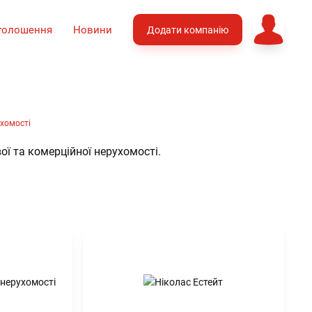
голошення
Новини
Додати компанію
ухомості
ої та комерційної нерухомості.