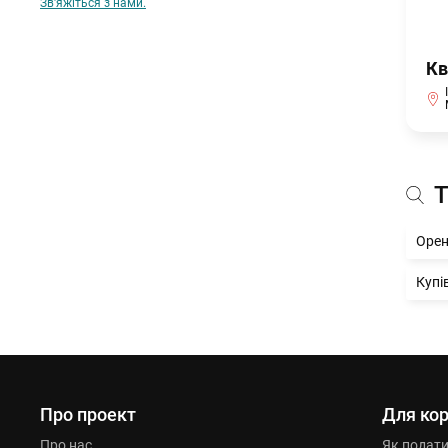
Зв'яжіться з нами.
Кв
Т
Орен
Купі
Про проект
Для кор
Про нас
Як подат