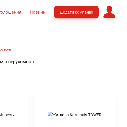
голошення
Новини
Додати компанію
хомості
мін нерухомості.