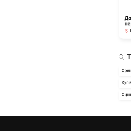
До
не
Т
Орен
Купі
Оцін