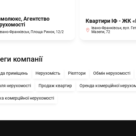
молюкс, Агентство
Квартири ІФ - ЖК «
рухомості
Івано-Франківськ, вул. Г
Івано-Франківськ, Площа Ринок, 12/2
Мазепи, 72
еги компанії
да приміщень
Нерухомість
Ріелтори
Обмін нерухомості
вля нерухомості
Продаж квартир
Оренда комерційної нерухом
ка комерційної нерухомості