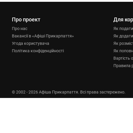
Про проект
Для кор
Про нас
Як подат
Вакансії в «Афіші Прикарпаття»
Як додат
Угода користувача
Як розміс
Політика конфіденційності
Як попов
Вартість 
Правила 
© 2002 - 2026 Афіша Прикарпаття. Всі права застережено.