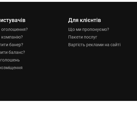
истувачів
Для клієнтів
и оголошення?
Що ми пропонуємо?
и компанію?
Пакети послуг
тити банер?
Вартість реклами на сайті
нити баланс?
оголошень
розміщення