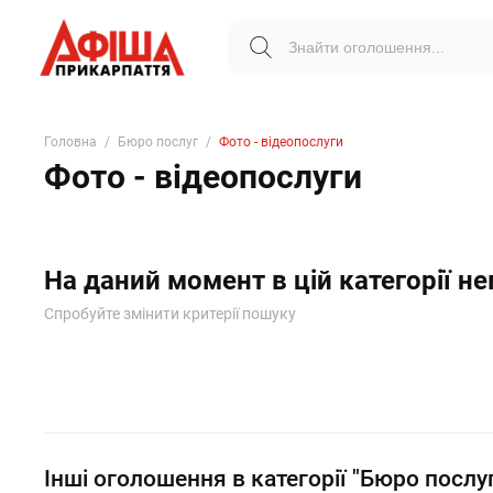
Головна
Бюро послуг
Фото - відеопослуги
Фото - відеопослуги
На даний момент в цій категорії н
Спробуйте змінити критерії пошуку
Інші оголошення в категорії "Бюро послу