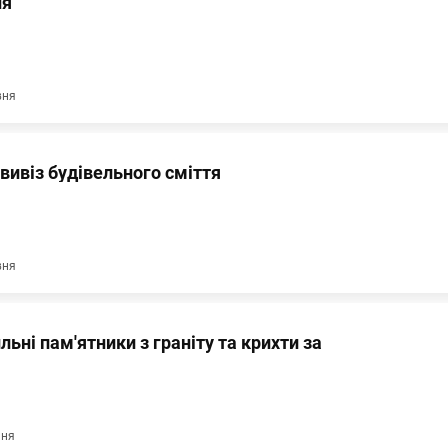
ня
вня
 вивіз будівельного сміття
вня
ні пам'ятники з граніту та крихти за
пня