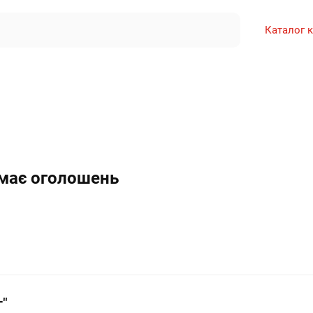
Каталог 
емає оголошень
г"