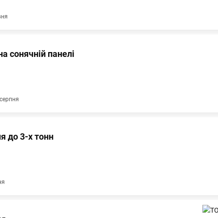
вня
а сонячній панелі
 серпня
я до 3-х тонн
ня