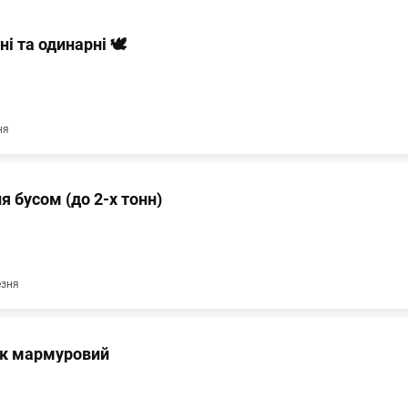
ні та одинарні 🕊
ня
 бусом (до 2-х тонн)
езня
Продається пам'ятник мармуровий