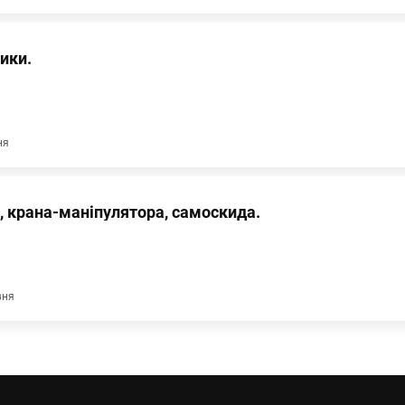
ики.
ня
, крана-маніпулятора, самоскида.
вня