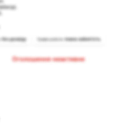
і.

бесіді.

6.
без досвіду
повна зайнятість
:
Графік роботи:
Оголошення неактивне