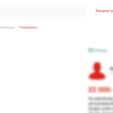
Каталог 
иробництво
Різноробочі
А
22 000-
На виробницт
металовиробі
Графік роботи