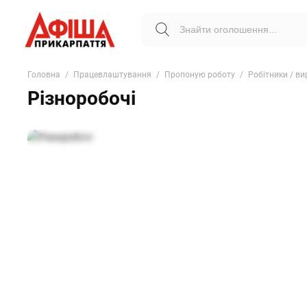
Головна
Працевлаштування
Пропоную роботу
Робітники / в
Різноробочі