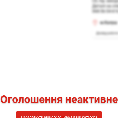
Сб, Нд- вихідн
Деталі на спів
068-56-54-61
м.Калуш
Досвід роботи
Оголошення неактивне
Переглянути інші оголошення в цій категорії