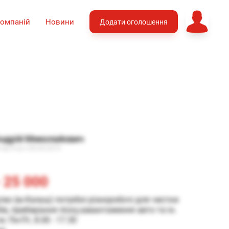
компаній
Новини
Додати оголошення
ндрій Миколайович
на ap.if.ua з 09.04.2019
 25 000
во (м.Калуш) потрібні різноробочі для чистки 
в, прибирання піску,завантаження авто та ін.

: Пн-Пт, 8.00 - 17.30
