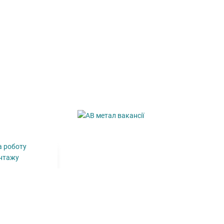
а роботу
омонтажу
ок