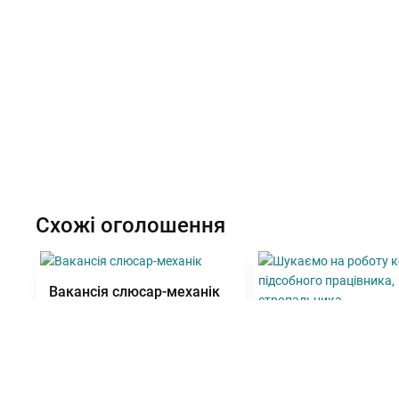
Схожі оголошення
Вакансія слюсар-механік
Шукаємо на робот
комірника, підсобн
працівника, строп