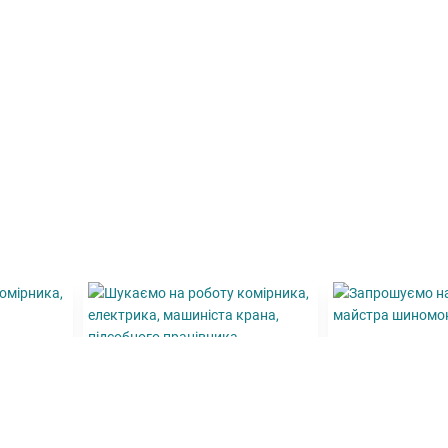
Запрошуємо н
майстра шин
у
ого
Ставка + відсот
Шукаємо на роботу
альника
комірника, електрика,
машиніста крана,
підсобного працівника,